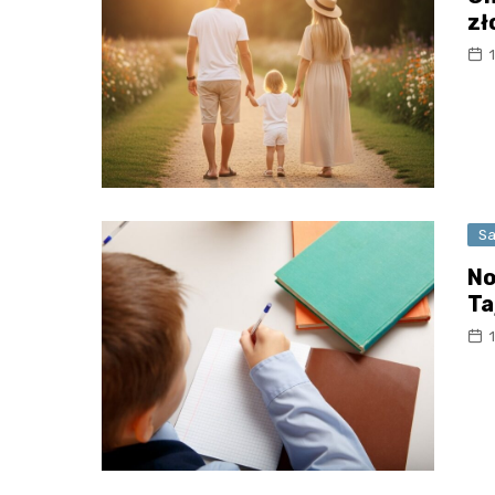
zł
Sa
No
Ta