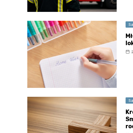
Sa
Mł
lo
Sa
Kr
Sm
ro