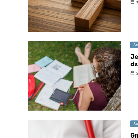
Sa
Je
dz
Sa
Gm