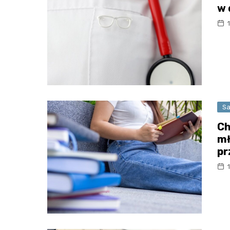
w 
Sa
Ch
mł
pr