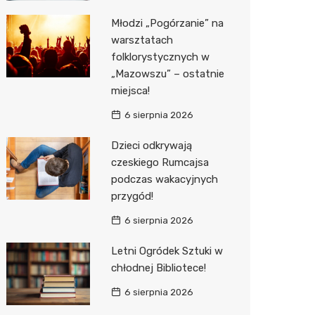
Młodzi „Pogórzanie” na
Zwierzęta
Dermat
Pomoc 
Przedsz
Kino
Sklep z
warsztatach
Sklepy specjalistyczne
Okulista
Stacja 
Klub
Wetery
Jubiler
folklorystycznych w
„Mazowszu” – ostatnie
Sieci handlowe
Ortope
Akumul
Wesele
Optyk
Lidl
miejsca!
Usługi
Fizjoter
Stacja p
Siłownia
Sklep w
Dino
Drukarn
6 sierpnia 2026
Dietety
Mechan
Księgar
Kauflan
Dorabia
Dzieci odkrywają
czeskiego Rumcajsa
Psychot
Sklep r
Stokrot
Lombar
podczas wakacyjnych
przygód!
Sklep m
Kwiaciar
Żabka
Geodet
6 sierpnia 2026
Przycho
Decath
Meble n
Letni Ogródek Sztuki w
Empik
Taxi
chłodnej Bibliotece!
Hebe
Fotogra
6 sierpnia 2026
JYSK