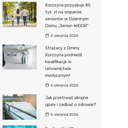
Korczyna pozyskuje 85
Media E
tys. zł na wsparcie
seniorów w Dziennym
Media M
Domu „Senior-WIGOR”
Pepco
6 sierpnia 2026
Sinsey
Strażacy z Gminy
Korczyna podnieśli
Action
kwalifikacje w
ratownictwie
Biedron
medycznym!
6 sierpnia 2026
Jak przetrwać skrajne
upały i zadbać o zdrowie?
6 sierpnia 2026