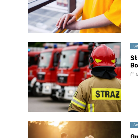
Sa
St
Bo
Sa
Gm