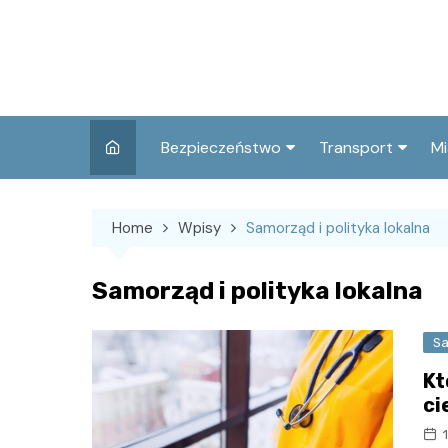
Skip
to
content
Bezpieczeństwo
Transport
Mi
Kronika policyjna
Komunikacja miej
I
Home
Wpisy
Samorząd i polityka lokalna
Wypadki i zdarzenia
Drogi i remonty
S
l
Prewencja i edukacja
Samorząd i polityka lokalna
policyjna
Ś
I
Sa
Kt
ci