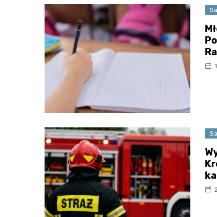
Sa
Mł
Po
Ra
Sa
Wy
Kr
ka