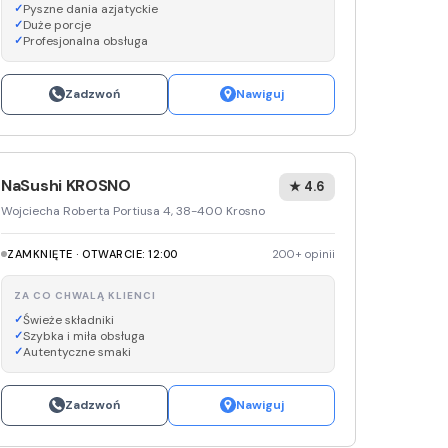
Pyszne dania azjatyckie
Duże porcje
Profesjonalna obsługa
Zadzwoń
Nawiguj
NaSushi KROSNO
★ 4.6
Wojciecha Roberta Portiusa 4, 38-400 Krosno
ZAMKNIĘTE · OTWARCIE: 12:00
200+ opinii
ZA CO CHWALĄ KLIENCI
Świeże składniki
Szybka i miła obsługa
Autentyczne smaki
Zadzwoń
Nawiguj