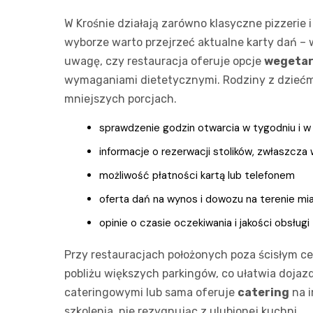
W Krośnie działają zarówno klasyczne pizzerie 
wyborze warto przejrzeć aktualne karty dań – wi
uwagę, czy restauracja oferuje opcje
wegetar
wymaganiami dietetycznymi. Rodziny z dziećmi
mniejszych porcjach.
sprawdzenie godzin otwarcia w tygodniu i w 
informacje o rezerwacji stolików, zwłaszcza
możliwość płatności kartą lub telefonem
oferta dań na wynos i dowozu na terenie mi
opinie o czasie oczekiwania i jakości obsługi
Przy restauracjach położonych poza ścisłym ce
pobliżu większych parkingów, co ułatwia doja
cateringowymi lub sama oferuje
catering
na i
szkolenia, nie rezygnując z ulubionej kuchni.