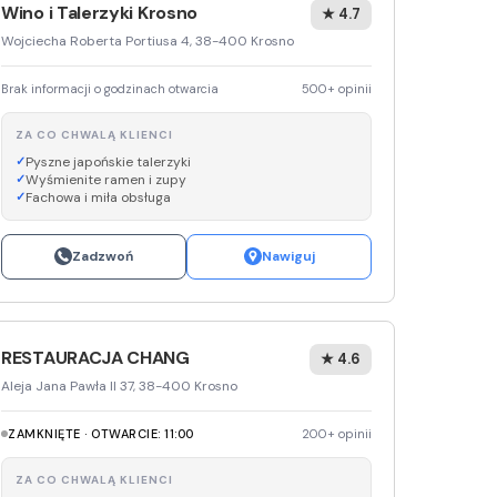
Wino i Talerzyki Krosno
★ 4.7
Media E
Wojciecha Roberta Portiusa 4, 38-400 Krosno
Media M
Brak informacji o godzinach otwarcia
500+ opinii
Pepco
ZA CO CHWALĄ KLIENCI
Pyszne japońskie talerzyki
Sinsey
Wyśmienite ramen i zupy
Fachowa i miła obsługa
Action
Zadzwoń
Nawiguj
Biedron
RESTAURACJA CHANG
★ 4.6
Aleja Jana Pawła II 37, 38-400 Krosno
ZAMKNIĘTE · OTWARCIE: 11:00
200+ opinii
ZA CO CHWALĄ KLIENCI