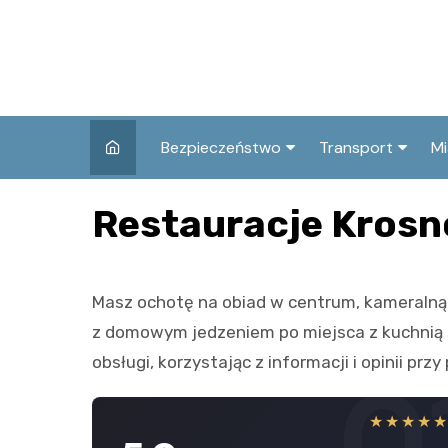
Skip
to
content
Bezpieczeństwo
Transport
Mi
Kronika policyjna
Komunikacja miej
I
Restauracje Krosn
Wypadki i zdarzenia
Drogi i remonty
S
l
Prewencja i edukacja
Masz ochotę na obiad w centrum, kameralną ko
policyjna
Ś
z domowym jedzeniem po miejsca z kuchnią św
I
obsługi, korzystając z informacji i opinii prz
0
★★★★