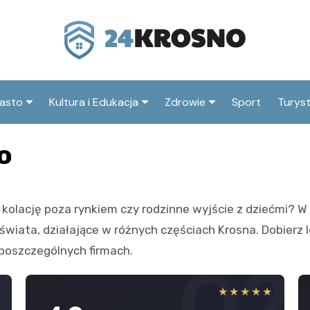
asto
Kultura i Edukacja
Zdrowie
Sport
Turys
ska
nwestycje
Koncerty i festiwale
Szpitale i medycyna
Atrak
o
Krosn
amorząd i polityka
Teatr i sztuka
Profilaktyka i zdrowie
okalna
Atrak
Biblioteka i literatura
okoli
lację poza rynkiem czy rodzinne wyjście z dziećmi? W te
rodowisko i ekologia
Szkoły i przedszkola
iata, działające w różnych częściach Krosna. Dobierz lo
nstytucje
Uczelnie i nauka
y poszczególnych firmach.
1
02
★
★★★★★