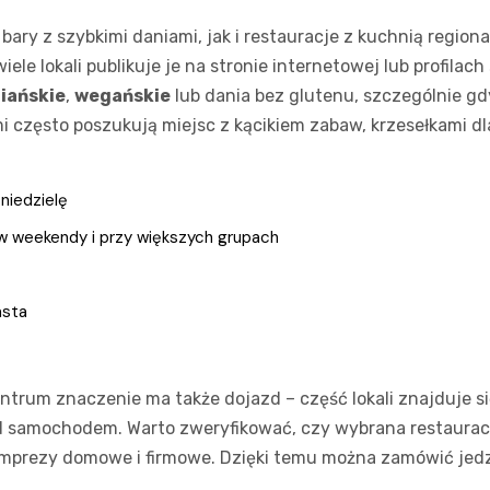
i bary z szybkimi daniami, jak i restauracje z kuchnią regi
ele lokali publikuje je na stronie internetowej lub profila
iańskie
,
wegańskie
lub dania bez glutenu, szczególnie gd
 często poszukują miejsc z kącikiem zabaw, krzesełkami d
niedzielę
 w weekendy i przy większych grupach
asta
ntrum znaczenie ma także dojazd – część lokali znajduje 
zd samochodem. Warto zweryfikować, czy wybrana restauracj
mprezy domowe i firmowe. Dzięki temu można zamówić jedze