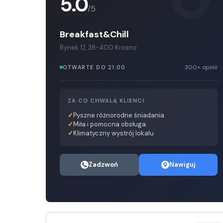
5.0
/5
Breakfast&Chill
Rynek 12, 38-400 Krosno
300+ opinii
OTWARTE DO 21:00
ZA CO CHWALĄ KLIENCI
Pyszne różnorodne śniadania
Miła i pomocna obsługa
Klimatyczny wystrój lokalu
Zadzwoń
Nawiguj