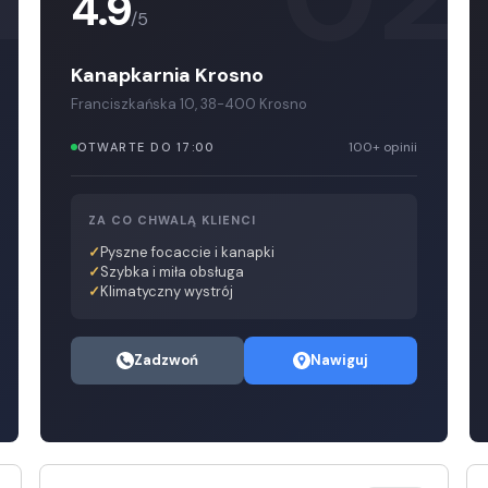
4.9
/5
Kanapkarnia Krosno
Franciszkańska 10, 38-400 Krosno
100+ opinii
OTWARTE DO 17:00
ZA CO CHWALĄ KLIENCI
Pyszne focaccie i kanapki
Szybka i miła obsługa
Klimatyczny wystrój
Zadzwoń
Nawiguj