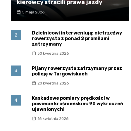
kierowcy stracili prawa jazdy
5 maja 2026
Dzielnicowi interweniują: nietrzeźwy
2
rowerzysta z ponad 2 promilami
zatrzymany
30 kwietnia 2026
Pijany rowerzysta zatrzymany przez
3
policję w Targowiskach
20 kwietnia 2026
Kaskadowe pomiary prędkości w
4
powiecie krośnieńskim: 90 wykroczeń
ujawnionych!
16 kwietnia 2026