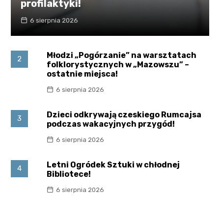
profilaktyki!
6 sierpnia 2026
Młodzi „Pogórzanie” na warsztatach
2
folklorystycznych w „Mazowszu” –
ostatnie miejsca!
6 sierpnia 2026
Dzieci odkrywają czeskiego Rumcajsa
3
podczas wakacyjnych przygód!
6 sierpnia 2026
Letni Ogródek Sztuki w chłodnej
4
Bibliotece!
6 sierpnia 2026