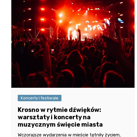
Koncerty i festiwale
Krosno w rytmie dźwięków:
warsztaty i koncerty na
muzycznym święcie miasta
Wczorajsze wydarzenia w mieście tętniły życiem,