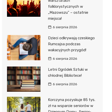
warsztatach
folklorystycznych w
Media E
„Mazowszu” – ostatnie
miejsca!
Media M
6 sierpnia 2026
Pepco
Dzieci odkrywają czeskiego
Sinsey
Rumcajsa podczas
Action
wakacyjnych przygód!
6 sierpnia 2026
Biedron
Letni Ogródek Sztuki w
chłodnej Bibliotece!
6 sierpnia 2026
Korczyna pozyskuje 85 tys.
zł na wsparcie seniorów w
Dziennym Domu „Senior-