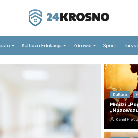
asto
Kultura i Edukacja
Zdrowie
Sport
Turys
ska
nwestycje
Koncerty i festiwale
Szpitale i medycyna
Atrak
Krosn
amorząd i polityka
Teatr i sztuka
Profilaktyka i zdrowie
okalna
Atrak
Biblioteka i literatura
okoli
rodowisko i ekologia
Kultura
Szkoły i przedszkola
Młodzi „Po
nstytucje
Uczelnie i nauka
„Mazowszu”
Kamil Pietr