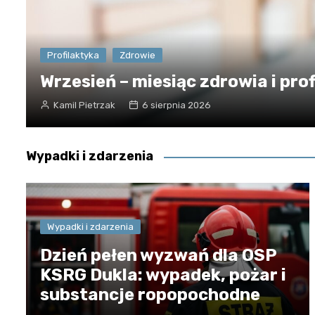
Profilaktyka
Zdrowie
Wrzesień – miesiąc zdrowia i prof
Kamil Pietrzak
6 sierpnia 2026
Wypadki i zdarzenia
Wypadki i zdarzenia
Dzień pełen wyzwań dla OSP
KSRG Dukla: wypadek, pożar i
substancje ropopochodne