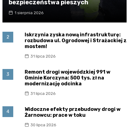
bezpieczeństwa pieszych
1 sierpnia 2026
Iskrzynia zyska nową infrastrukturę:
2
rozbudowa ul. Ogrodowej i Strażackiej z
mostem!
31 lipca 2026
Remont drogi wojewódzkiej 991 w
3
Gminie Korczyna: 500 tys. zł na
modernizację odcinka
31 lipca 2026
Widoczne efekty przebudowy drogi w
4
Żarnowcu: prace w toku
30 lipca 2026