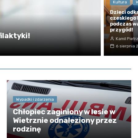
Kultura
Dzieci odk
czeskiego
podczas w
przygód!
ilaktyki!
Kamil Pietr
6 sierpnia
Wypadki i zdarzenia
Chłopiec zaginiony w lesie w
Wietrznie odnaleziony przez
rodzinę