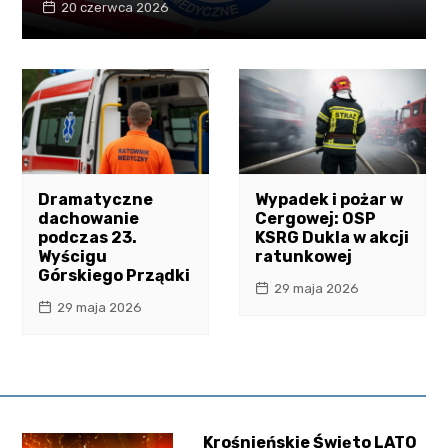
20 czerwca 2026
Dramatyczne
Wypadek i pożar w
dachowanie
Cergowej: OSP
podczas 23.
KSRG Dukla w akcji
Wyścigu
ratunkowej
Górskiego Prządki
29 maja 2026
29 maja 2026
Krośnieńskie Święto LATO