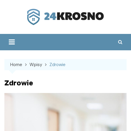
Skip
to
content
Home
Wpisy
Zdrowie
Zdrowie