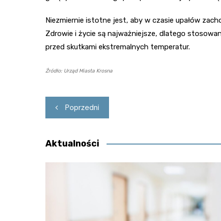
Niezmiernie istotne jest, aby w czasie upałów zacho
Zdrowie i życie są najważniejsze, dlatego stosow
przed skutkami ekstremalnych temperatur.
Źródło: Urząd Miasta Krosna
Nawigacja
Poprzedni
wpisu
Aktualności