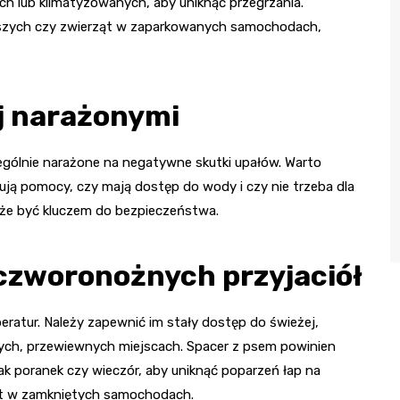
h lub klimatyzowanych, aby uniknąć przegrzania.
arszych czy zwierząt w zaparkowanych samochodach,
j narażonymi
ególnie narażone na negatywne skutki upałów. Warto
ebują pomocy, czy mają dostęp do wody i czy nie trzeba dla
oże być kluczem do bezpieczeństwa.
czworonożnych przyjaciół
ratur. Należy zapewnić im stały dostęp do świeżej,
ych, przewiewnych miejscach. Spacer z psem powinien
ak poranek czy wieczór, aby uniknąć poparzeń łap na
ząt w zamkniętych samochodach.