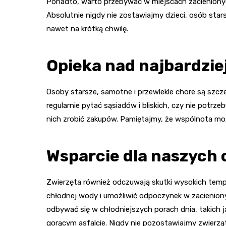
Ponadto, warto przebywać w miejscach zacienionyc
Absolutnie nigdy nie zostawiajmy dzieci, osób st
nawet na krótką chwilę.
Opieka nad najbardzie
Osoby starsze, samotne i przewlekle chore są szcz
regularnie pytać sąsiadów i bliskich, czy nie potrz
nich zrobić zakupów. Pamiętajmy, że wspólnota m
Wsparcie dla naszych 
Zwierzęta również odczuwają skutki wysokich tempe
chłodnej wody i umożliwić odpoczynek w zacienion
odbywać się w chłodniejszych porach dnia, takich j
gorącym asfalcie. Nigdy nie pozostawiajmy zwier