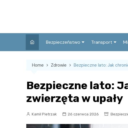
Skip
to
content
Bezpieczeństwo
Transport
Mi
Kronika policyjna
Komunikacja miej
I
Home
Zdrowie
Bezpieczne lato: Jak chroni
Wypadki i zdarzenia
Drogi i remonty
S
l
Prewencja i edukacja
Bezpieczne lato: Ja
policyjna
Ś
zwierzęta w upały
I
Kamil Pietrzak
26 czerwca 2026
Bezpiecz