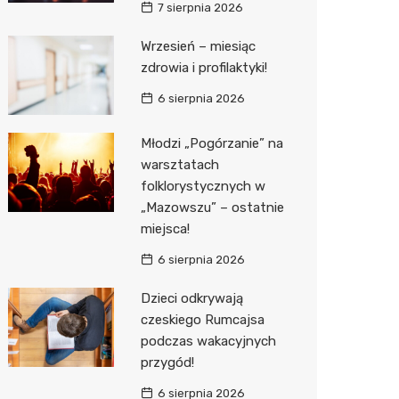
7 sierpnia 2026
Media E
Wrzesień – miesiąc
zdrowia i profilaktyki!
Media M
6 sierpnia 2026
Pepco
Sinsey
Młodzi „Pogórzanie” na
warsztatach
Action
folklorystycznych w
„Mazowszu” – ostatnie
Biedron
miejsca!
6 sierpnia 2026
Dzieci odkrywają
czeskiego Rumcajsa
podczas wakacyjnych
przygód!
6 sierpnia 2026