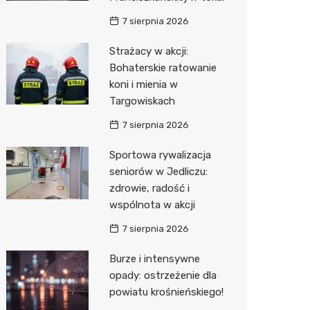
7 sierpnia 2026
Zwierzęta
Dermat
Pomoc 
Przedsz
Kino
Sklep z
Strażacy w akcji:
Sklepy specjalistyczne
Okulista
Stacja 
Klub
Wetery
Jubiler
Bohaterskie ratowanie
Sieci handlowe
Ortope
Akumul
Wesele
Optyk
Lidl
koni i mienia w
Targowiskach
Usługi
Fizjoter
Stacja p
Siłownia
Sklep w
Dino
Drukarn
7 sierpnia 2026
Dietety
Mechan
Księgar
Kauflan
Dorabia
Sportowa rywalizacja
Psychot
Sklep r
Stokrot
Lombar
seniorów w Jedliczu:
zdrowie, radość i
Sklep m
Kwiaciar
Żabka
Geodet
wspólnota w akcji
Przycho
Decath
Meble n
7 sierpnia 2026
Empik
Taxi
Burze i intensywne
opady: ostrzeżenie dla
Hebe
Fotogra
powiatu krośnieńskiego!
JYSK