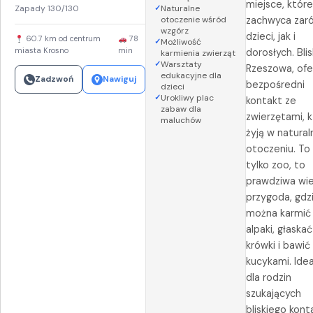
miejsce, któr
Zapady 130/130
Naturalne
otoczenie wśród
zachwyca zar
wzgórz
dzieci, jak i
60.7 km od centrum
78
Możliwość
miasta Krosno
min
dorosłych. Bli
karmienia zwierząt
Warsztaty
Rzeszowa, ofe
edukacyjne dla
Zadzwoń
Nawiguj
bezpośredni
dzieci
Urokliwy plac
kontakt ze
zabaw dla
zwierzętami, 
maluchów
żyją w natura
otoczeniu. To 
tylko zoo, to
prawdziwa wie
przygoda, gdz
można karmić
alpaki, głaskać
krówki i bawić 
kucykami. Ide
dla rodzin
szukających
bliskiego kont