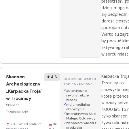
przestrzeń, gd
dzieci mogą b
się bezpieczni
dorośli cieszyć
spokojem natu
Warto tu zajrz
by poczuć kli
aktywnego re
w sercu miast
Skansen
Karpacka Troj
★ 4.6
DLACZEGO WARTO
Trzcinicy to
Archeologiczny
TAM POJECHAĆ?
niezwykłe mie
„Karpacka Troja"
autentyczne
rekonstrukcje
które przenos
w Trzcinicy
wiosek
w czasy sprze
multimedialna
Skansen
ekspozycja
4000 lat. To 
Trzcinica 646
interaktywna Salki
tylko skansen,
Małego Odkrywcy
żywa rekonstr
wspaniałe widoki z
29.8 km od centrum
36
grodziska