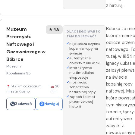
z naturą.
Muzeum
Bóbrka to mie
★ 4.8
DLACZEGO WARTO
które zmienił
Przemysłu
TAM POJECHAĆ?
oblicze przem
Naftowego i
najstarsza czynna
kopalnia ropy na
naftowego. T
Gazowniczego w
świecie
tutaj, w 1854 
autentyczne
Bóbrce
obiekty z XIX wieku
Ignacy Łukasi
Muzeum
interaktywne
założył pierw
multimedialne
Kopalniana 35
na świecie
ekspozycje
możliwość
kopalnię ropy
14.7 km od centrum
20
zobaczenia
naftowej. Mu
miasta Krosno
min
naturalnej ropy
zapach i klimat
które powstał
przemysłowej
Zadzwoń
Nawiguj
tym historyc
historii
terenie, łączy
autentyczne
zabytki z
nowoczesnym