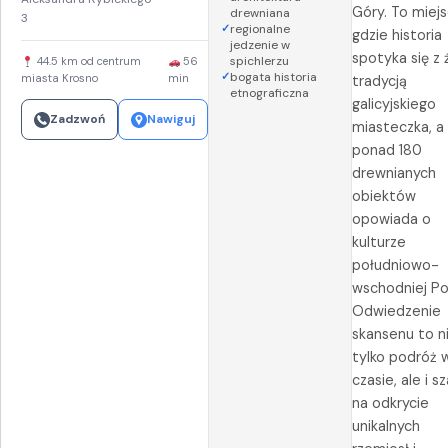
Góry. To miejs
drewniana
3
regionalne
gdzie historia
jedzenie w
spotyka się z
spichlerzu
44.5 km od centrum
56
bogata historia
miasta Krosno
min
tradycją
etnograficzna
galicyjskiego
Zadzwoń
Nawiguj
miasteczka, a
ponad 180
drewnianych
obiektów
opowiada o
kulturze
południowo-
wschodniej Pol
Odwiedzenie
skansenu to n
tylko podróż 
czasie, ale i s
na odkrycie
unikalnych