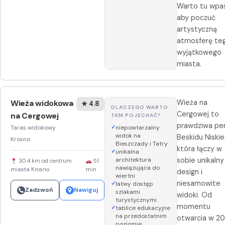
Warto tu wpa
aby poczuć
artystyczną
atmosferę te
wyjątkowego
miasta.
Wieża widokowa
Wieża na
★ 4.8
DLACZEGO WARTO
Cergowej to
na Cergowej
TAM POJECHAĆ?
prawdziwa pe
Taras widokowy
niepowtarzalny
widok na
Beskidu Niskie
Krosno
Bieszczady i Tatry
która łączy w
unikalna
architektura
sobie unikalny
30.4 km od centrum
51
nawiązująca do
miasta Krosno
min
design i
wiertni
niesamowite
łatwy dostęp
Zadzwoń
Nawiguj
szlakami
widoki. Od
turystycznymi
momentu
tablice edukacyjne
na przedostatnim
otwarcia w 20
poziomie