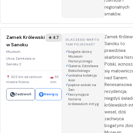
rzemiosł i
regionalnych
smaków.
Zamek Królewski
Zamek Królew
★ 4.7
DLACZEGO WARTO
Sanoku to
w Sanoku
TAM POJECHAĆ?
prawdziwa
Muzeum
bogate zbiory
Muzeum
skarbnica histo
Ulica Zamkowa w
Historycznego
Polski, wznos
Sanoku 2
Galeria Zdzisława
Beksińskiego
się malownicz
unikalna kolekcja
43.5 km od centrum
55
nad Sanem.
ikon
miasta Krosno
min
Renesansowa
piękne widoki na
San
rezydencja,
Zadzwoń
Nawiguj
fascynująca
niegdyś świad
historia
królewskich intryg
królewskich int
wesel, dziś
zachwyca
bogatymi zbi
Muzeum