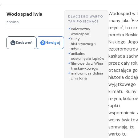
Wodospad Iwla
Wodospad w Iw
DLACZEGO WARTO
znany jako 'Pr
Krosno
TAM POJECHAĆ?
młynie', to uk
całoroczny
wodospad
perełka Beski
ruiny
Niskiego. Jeg
Zadzwoń
Nawiguj
historycznego
młyna
czterometro
unikalne
kaskada zach
odsłonięcia łupków
przez cały rok
filmowe tło z 'Wina
truskawkowego'
otaczająca go
malownicza dolina
historia doda
z historią
wyjątkowego
klimatu. Ruiny
młyna, koloro
łupki i
wspomnienia z 
wojny świato
sprawiają, że
warto tu