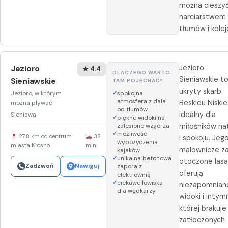
można cieszyć
narciarstwem
tłumów i kolej
Jezioro
Jezioro
★ 4.4
DLACZEGO WARTO
Sieniawskie t
Sieniawskie
TAM POJECHAĆ?
ukryty skarb
Jezioro, w którym
spokojna
atmosfera z dala
Beskidu Niskie
można pływać
od tłumów
idealny dla
Sieniawa
piękne widoki na
zalesione wzgórza
miłośników na
możliwość
27.8 km od centrum
38
i spokoju. Jeg
wypożyczenia
miasta Krosno
min
malownicze za
kajaków
unikalna betonowa
otoczone las
Zadzwoń
Nawiguj
zapora z
oferują
elektrownią
ciekawe łowiska
niezapomnian
dla wędkarzy
widoki i intym
której brakuje
zatłoczonych