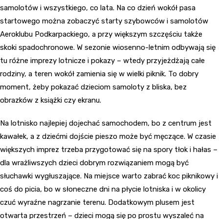
samolotów i wszystkiego, co lata. Na co dzień wokół pasa
startowego można zobaczyć starty szybowców i samolotów
Aeroklubu Podkarpackiego, a przy większym szczęściu także
skoki spadochronowe. W sezonie wiosenno-letnim odbywają się
tu różne imprezy lotnicze i pokazy – wtedy przyjeżdżają całe
rodziny, a teren wokół zamienia się w wielki piknik. To dobry
moment, żeby pokazać dzieciom samoloty z bliska, bez
obrazków z książki czy ekranu.
Na lotnisko najlepiej dojechać samochodem, bo z centrum jest
kawałek, a z dziećmi dojście pieszo może być męczące. W czasie
większych imprez trzeba przygotować się na spory tłok i hałas –
dla wrażliwszych dzieci dobrym rozwiązaniem mogą być
słuchawki wygłuszające. Na miejsce warto zabrać koc piknikowy i
coś do picia, bo w słoneczne dni na płycie lotniska i w okolicy
czuć wyraźne nagrzanie terenu. Dodatkowym plusem jest
otwarta przestrzeń – dzieci mogą się po prostu wyszaleć na