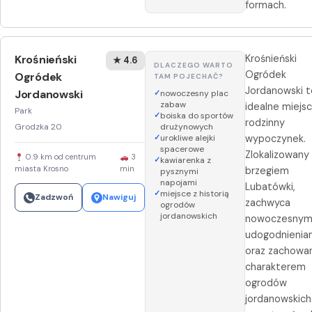
formach.
Krośnieński
Krośnieński
★ 4.6
DLACZEGO WARTO
Ogródek
Ogródek
TAM POJECHAĆ?
Jordanowski t
Jordanowski
nowoczesny plac
zabaw
idealne miejs
Park
boiska do sportów
rodzinny
Grodzka 20
drużynowych
urokliwe alejki
wypoczynek.
spacerowe
Zlokalizowany
0.9 km od centrum
3
kawiarenka z
miasta Krosno
min
brzegiem
pysznymi
napojami
Lubatówki,
miejsce z historią
Zadzwoń
Nawiguj
zachwyca
ogrodów
jordanowskich
nowoczesnym
udogodnienia
oraz zachow
charakterem
ogrodów
jordanowskich