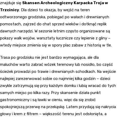
znajduje się
Skansen Archeologiczny Karpacka Troja w
Trzcinicy
. Dla dzieci to okazja, by wejść na teren
odtworzonego grodziska, pobiegać po wałach i drewnianych
pomostach, zajrzeć do chat sprzed wieków i dotknąć replik
dawnych narzędzi. W sezonie letnim często organizowane są
pokazy walk wojów, warsztaty łucznicze czy lepienie z gliny –
wtedy miejsce zmienia się w spory plac zabaw z historią w tle.
Trasa po grodzisku nie jest bardzo wymagająca, ale dla
maluchów warto zabrać wózek terenowy lub nosidło, bo część
ścieżek prowadzi po trawie i drewnianych schodkach. Na wejście
najlepiej zarezerwować sobie co najmniej kilka godzin – dzieci
zwykle zatrzymują się przy każdym domku i lubią wracać do tych
samych miejsc po kilka razy. Przy skansenie działa punkt
gastronomiczny i są ławki w cieniu, więc da się zrobić
spokojniejszą przerwę na przekąskę. Latem przydają się nakrycia
głowy i krem z filtrem – większość terenu jest odsłonięta, a