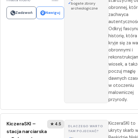
starożytnej o
miasta Krosno
min
bogate zbiory
obronnej, któ
archeologiczne
Zadzwoń
Nawiguj
zachwyca
autentycznośc
Odkryj fascyn
historię, która
kryje się za w
obronnymi i
rekonstrukcja
wiosek, a tak
poczuj magię
dawnych cza
w otoczeniu
malowniczej
przyrody.
KiczeraSKI –
KiczeraSKI to
★ 4.5
DLACZEGO WARTO
ukryty skarb 
stacja narciarska
TAM POJECHAĆ?
Beskidzie Nisk