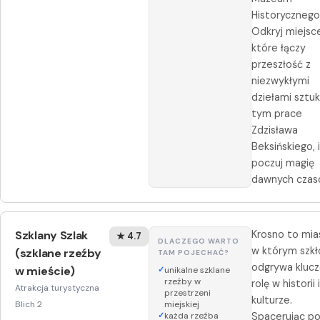
Historycznego
Odkryj miejsc
które łączy
przeszłość z
niezwykłymi
dziełami sztuk
tym prace
Zdzisława
Beksińskiego, 
poczuj magię
dawnych czas
Szklany Szlak
Krosno to mia
★ 4.7
DLACZEGO WARTO
w którym szkł
(szklane rzeźby
TAM POJECHAĆ?
odgrywa kluc
w mieście)
unikalne szklane
rzeźby w
rolę w historii 
Atrakcja turystyczna
przestrzeni
kulturze.
Blich 2
miejskiej
każda rzeźba
Spacerując p