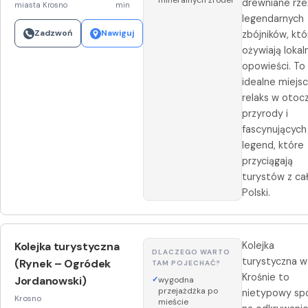
mineralnych źródeł
drewniane rz
miasta Krosno
min
legendarnych
Zadzwoń
Nawiguj
zbójników, któ
ożywiają lokal
opowieści. To
idealne miejs
relaks w otoc
przyrody i
fascynujących
legend, które
przyciągają
turystów z cał
Polski.
Kolejka turystyczna
Kolejka
DLACZEGO WARTO
turystyczna w
(Rynek – Ogródek
TAM POJECHAĆ?
Krośnie to
Jordanowski)
wygodna
przejażdżka po
nietypowy sp
Krosno
mieście