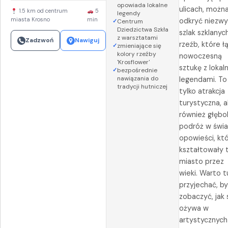
opowiada lokalne
ulicach, możn
1.5 km od centrum
5
legendy
miasta Krosno
min
odkryć niezwy
Centrum
Dziedzictwa Szkła
szlak szklanyc
z warsztatami
Zadzwoń
Nawiguj
rzeźb, które ł
zmieniające się
kolory rzeźby
nowoczesną
'Krosflower'
sztukę z lokal
bezpośrednie
nawiązania do
legendami. To
tradycji hutniczej
tylko atrakcja
turystyczna, a
również głębo
podróż w świa
opowieści, kt
kształtowały 
miasto przez
wieki. Warto t
przyjechać, b
zobaczyć, jak 
ożywa w
artystycznych