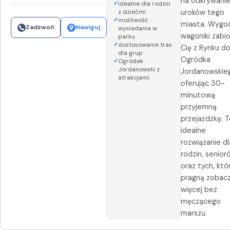
na odkrywani
idealne dla rodzin
z dziećmi
uroków tego
możliwość
miasta. Wygo
Zadzwoń
Nawiguj
wysiadania w
wagoniki zabi
parku
dostosowanie tras
Cię z Rynku d
dla grup
Ogródka
Ogródek
Jordanowski z
Jordanowskie
atrakcjami
oferując 30-
minutową
przyjemną
przejażdżkę. 
idealne
rozwiązanie dl
rodzin, senior
oraz tych, któ
pragną zobac
więcej bez
męczącego
marszu.