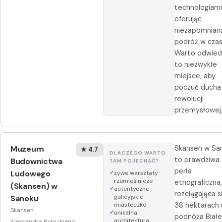
technologiami
oferując
niezapomnian
podróż w czas
Warto odwied
to niezwykłe
miejsce, aby
poczuć ducha
rewolucji
przemysłowej
Muzeum
Skansen w Sa
★ 4.7
DLACZEGO WARTO
to prawdziwa
Budownictwa
TAM POJECHAĆ?
perła
Ludowego
żywe warsztaty
rzemieślnicze
etnograficzna
(Skansen) w
autentyczne
rozciągająca s
galicyjskie
Sanoku
miasteczko
38 hektarach 
Skansen
unikalna
podnóża Białe
architektura
Aleksandra Rybickiego