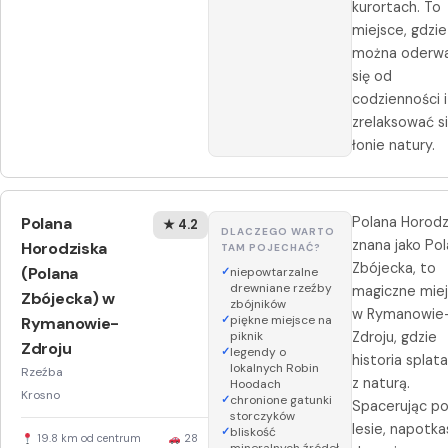
kurortach. To
miejsce, gdzie
można oderw
się od
codzienności i
zrelaksować s
łonie natury.
Polana
Polana Horodz
★ 4.2
DLACZEGO WARTO
znana jako Po
Horodziska
TAM POJECHAĆ?
Zbójecka, to
(Polana
niepowtarzalne
drewniane rzeźby
magiczne mie
Zbójecka) w
zbójników
w Rymanowie
piękne miejsce na
Rymanowie-
piknik
Zdroju, gdzie
Zdroju
legendy o
historia splata
lokalnych Robin
Rzeźba
z naturą.
Hoodach
Krosno
chronione gatunki
Spacerując p
storczyków
lesie, napotka
bliskość
19.8 km od centrum
28