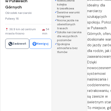
w Puławach
Nowoczesna
kolejka
idealny dla
Górnych
krzesełkowa
narciarzy
Świetne warunki
Ośrodek narciarski
śniegowe
szukających
Puławy 16
Nocna jazda na
spokoju. Poło
oświetlonych
w Puławach
trasach
36.9 km od centrum
54
Szkoła narciarska
Górnych, ofer
miasta Krosno
min
dla wszystkich
doskonałe war
poziomów
Zadzwoń
Nawiguj
Spokojna
do jazdy zar
atmosfera bez
dla rodzin, jak 
tłumów
zaawansowany
Dzięki
nowoczesne
systemowi
naśnieżania i
codziennemu
ratrakowaniu, 
są zawsze w
świetnym stan
To miejsce, gd