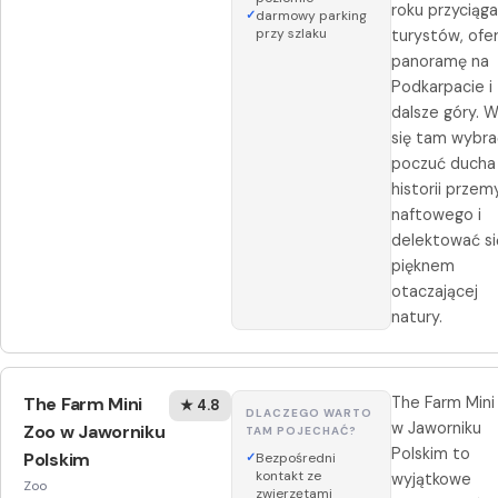
roku przyciąg
darmowy parking
przy szlaku
turystów, ofe
panoramę na
Podkarpacie i
dalsze góry. 
się tam wybra
poczuć ducha
historii przem
naftowego i
delektować si
pięknem
otaczającej
natury.
The Farm Mini
The Farm Mini
★ 4.8
DLACZEGO WARTO
w Jaworniku
Zoo w Jaworniku
TAM POJECHAĆ?
Polskim to
Polskim
Bezpośredni
kontakt ze
wyjątkowe
Zoo
zwierzętami