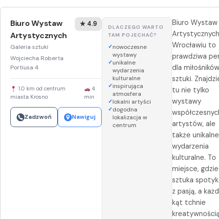
Biuro Wystaw
Biuro Wystaw
★ 4.9
DLACZEGO WARTO
Artystycznyc
Artystycznych
TAM POJECHAĆ?
Wrocławiu to
Galeria sztuki
nowoczesne
wystawy
prawdziwa pe
Wojciecha Roberta
unikalne
dla miłośnikó
Portiusa 4
wydarzenia
kulturalne
sztuki. Znajdzi
inspirująca
1.0 km od centrum
4
tu nie tylko
atmosfera
miasta Krosno
min
wystawy
lokalni artyści
dogodna
współczesnyc
Zadzwoń
Nawiguj
lokalizacja w
artystów, ale
centrum
także unikaln
wydarzenia
kulturalne. To
miejsce, gdzie
sztuka spotyk
z pasją, a każ
kąt tchnie
kreatywnością