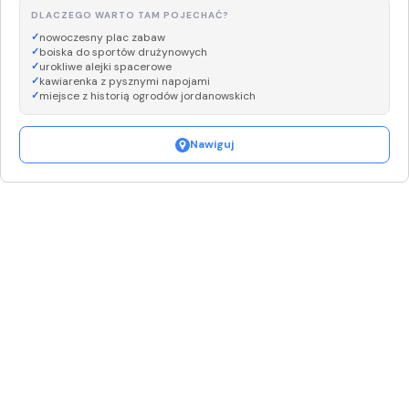
DLACZEGO WARTO TAM POJECHAĆ?
nowoczesny plac zabaw
boiska do sportów drużynowych
urokliwe alejki spacerowe
kawiarenka z pysznymi napojami
miejsce z historią ogrodów jordanowskich
Nawiguj
Leaflet
|
©
OpenStreetMap
+
−