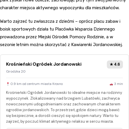
park zyskał nowe oblicze, zachowując przy tym swój pierwotny
charakter miejsca aktywnego wypoczynku dla mieszkańców.
Warto zajrzeć tu zwłaszcza z dziećmi – oprócz placu zabaw i
boisk sportowych działa tu Placówka Wsparcia Dziennego
prowadzona przez Miejski Ośrodek Pomocy Rodzinie, a w
sezonie letnim można skorzystać z Kawiarenki Jordanowskiej.
Krośnieński Ogródek Jordanowski
★ 4.6
Grodzka 20
0.9 km od centrum miasta Krosno
3 min
Krośnieński Ogródek Jordanowski to idealne miejsce na rodzinny
wypoczynek. Zlokalizowany nad brzegiem Lubatówki, zachwyca
nowoczesnymi udogodnieniami oraz zachowanym charakterem
ogrodów jordanowskich. To przestrzeń, gdzie dzieci mogą bawić
się bezpiecznie, a dorośli cieszyć się spokojem natury. Warto tu
zajrzeć, by poczuć klimat aktywnego relaksu w sercu miasta.