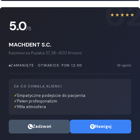
0
★★★★★
5.0
/5
MACHDENT S.C.
Kazimierza Pużaka 37, 38-400 Krosno
19 opinii
ZAMKNIĘTE · OTWARCIE: PON 12:00
ZA CO CHWALĄ KLIENCI
Empatyczne podejście do pacjenta
Pełen profesjonalizm
Miła atmosfera
Zadzwoń
Nawiguj