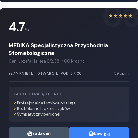
0
★★★★★
4.7
/5
MEDIKA Specjalistyczna Przychodnia
Stomatologiczna
Gen. Józefa Hallera 6/2, 38-400 Krosno
59 opinii
ZAMKNIĘTE · OTWARCIE: PON 07:00
ZA CO CHWALĄ KLIENCI
Profesjonalna i szybka obsługa
Bezbolesne leczenie zębów
Sympatyczny personel
Zadzwoń
Nawiguj