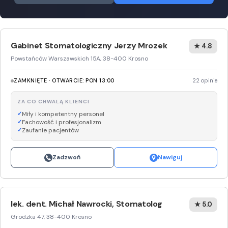
Gabinet Stomatologiczny Jerzy Mrozek
★ 4.8
Powstańców Warszawskich 15A, 38-400 Krosno
ZAMKNIĘTE · OTWARCIE: PON 13:00
22 opinie
ZA CO CHWALĄ KLIENCI
Miły i kompetentny personel
Fachowość i profesjonalizm
Zaufanie pacjentów
Zadzwoń
Nawiguj
lek. dent. Michał Nawrocki, Stomatolog
★ 5.0
Grodzka 47, 38-400 Krosno