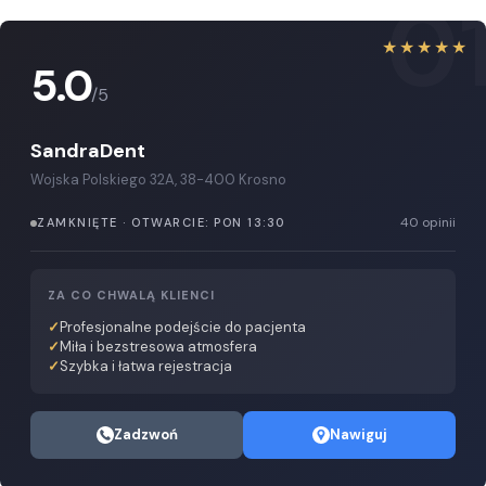
0
★★★★★
5.0
/5
SandraDent
Wojska Polskiego 32A, 38-400 Krosno
40 opinii
ZAMKNIĘTE · OTWARCIE: PON 13:30
ZA CO CHWALĄ KLIENCI
Profesjonalne podejście do pacjenta
Miła i bezstresowa atmosfera
Szybka i łatwa rejestracja
Zadzwoń
Nawiguj