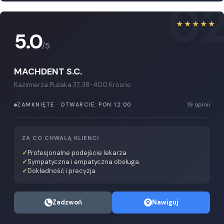
0
★★★★★
5.0
/5
MACHDENT S.C.
Kazimierza Pużaka 37, 38-400 Krosno
19 opinii
ZAMKNIĘTE · OTWARCIE: PON 12:00
ZA CO CHWALĄ KLIENCI
Profesjonalne podejście lekarza
Sympatyczna i empatyczna obsługa
Dokładność i precyzja
Zadzwoń
Nawiguj