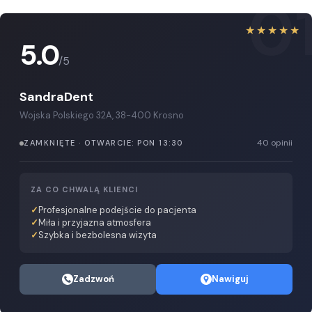
0
★★★★★
5.0
/5
SandraDent
Wojska Polskiego 32A, 38-400 Krosno
40 opinii
ZAMKNIĘTE · OTWARCIE: PON 13:30
ZA CO CHWALĄ KLIENCI
Profesjonalne podejście do pacjenta
Miła i przyjazna atmosfera
Szybka i bezbolesna wizyta
Zadzwoń
Nawiguj