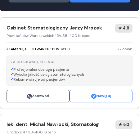
Gabinet Stomatologiczny Jerzy Mrozek
★ 4.8
Powstańców Warszawskich 15A, 38-400 Krosno
ZAMKNIĘTE · OTWARCIE: PON 13:00
22 opinie
ZA CO CHWALĄ KLIENCI
Profesjonalna obsługa pacjenta
Wysoka jakość usług stomatologicznych
Rekomendacje od pacjentów
Zadzwoń
Nawiguj
lek. dent. Michał Nawrocki, Stomatolog
★ 5.0
Grodzka 47, 38-400 Krosno