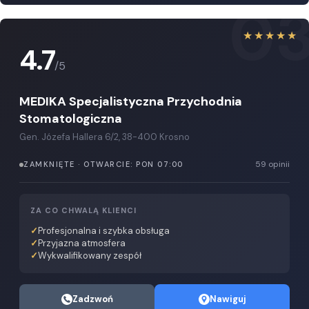
0
★★★★★
4.7
/5
MEDIKA Specjalistyczna Przychodnia
Stomatologiczna
Gen. Józefa Hallera 6/2, 38-400 Krosno
59 opinii
ZAMKNIĘTE · OTWARCIE: PON 07:00
ZA CO CHWALĄ KLIENCI
Profesjonalna i szybka obsługa
Przyjazna atmosfera
Wykwalifikowany zespół
Zadzwoń
Nawiguj