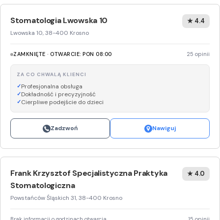
Stomatologia Lwowska 10
★ 4.4
Lwowska 10, 38-400 Krosno
ZAMKNIĘTE · OTWARCIE: PON 08:00
25 opinii
ZA CO CHWALĄ KLIENCI
Profesjonalna obsługa
Dokładność i precyzyjność
Cierpliwe podejście do dzieci
Zadzwoń
Nawiguj
Frank Krzysztof Specjalistyczna Praktyka
★ 4.0
Stomatologiczna
Powstańców Śląskich 31, 38-400 Krosno
Brak informacji o godzinach otwarcia
15 opinii