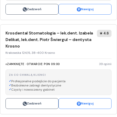
Zadzwoń
Nawiguj
Krosdental Stomatologia – lek.dent. Izabela
★ 4.6
Delikat, lek.dent. Piotr Świergul – dentysta
Krosno
Krakowska 124/6, 38-400 Krosno
ZAMKNIĘTE · OTWARCIE: PON 09:00
39 opinii
ZA CO CHWALĄ KLIENCI
Profesjonalne podejście do pacjenta
Bezbolesne zabiegi dentystyczne
Czysty i nowoczesny gabinet
Zadzwoń
Nawiguj