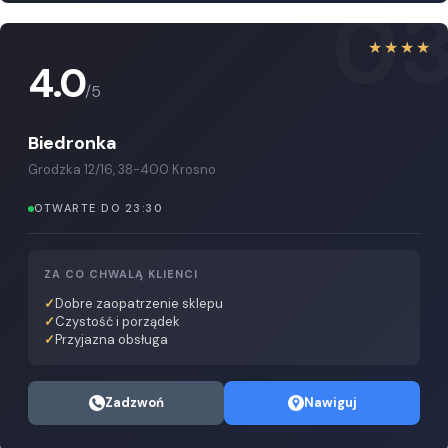
0
★★★★
4.0
/5
Biedronka
Grodzka 12/16, 38-400 Krosno
OTWARTE DO 23:30
ZA CO CHWALĄ KLIENCI
Dobre zaopatrzenie sklepu
Czystość i porządek
Przyjazna obsługa
Zadzwoń
Nawiguj