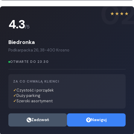
0
★★★★
4.3
/5
Biedronka
Podkarpacka 26, 38-400 Krosno
OTWARTE DO 23:30
ZA CO CHWALĄ KLIENCI
Czystość i porządek
Duży parking
Szeroki asortyment
Zadzwoń
Nawiguj