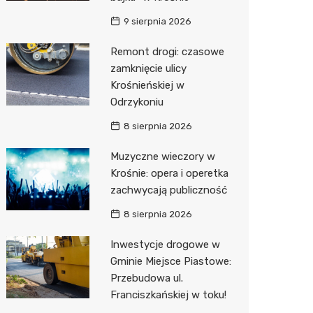
9 sierpnia 2026
Zwierzęta
Dermat
Pomoc 
Przedsz
Kino
Sklep z
Remont drogi: czasowe
Sklepy specjalistyczne
Okulista
Stacja 
Klub
Wetery
Jubiler
zamknięcie ulicy
Sieci handlowe
Ortope
Akumul
Wesele
Optyk
Lidl
Krośnieńskiej w
Odrzykoniu
Usługi
Fizjoter
Stacja p
Siłownia
Sklep w
Dino
Drukarn
8 sierpnia 2026
Dietety
Mechan
Księgar
Kauflan
Dorabia
Muzyczne wieczory w
Psychot
Sklep r
Stokrot
Lombar
Krośnie: opera i operetka
zachwycają publiczność
Sklep m
Kwiaciar
Żabka
Geodet
8 sierpnia 2026
Przycho
Decath
Meble n
Inwestycje drogowe w
Empik
Taxi
Gminie Miejsce Piastowe:
Przebudowa ul.
Hebe
Fotogra
Franciszkańskiej w toku!
JYSK