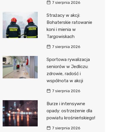
7 sierpnia 2026
Media E
Strażacy w akcji:
Bohaterskie ratowanie
Media M
koni i mienia w
Pepco
Targowiskach
Sinsey
7 sierpnia 2026
Action
Sportowa rywalizacja
seniorów w Jedliczu:
Biedron
zdrowie, radość i
wspólnota w akcji
7 sierpnia 2026
Burze i intensywne
opady: ostrzeżenie dla
powiatu krośnieńskiego!
7 sierpnia 2026