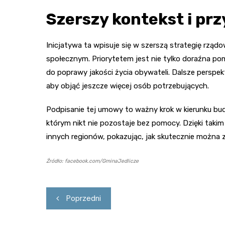
Szerszy kontekst i pr
Inicjatywa ta wpisuje się w szerszą strategię rząd
społecznym. Priorytetem jest nie tylko doraźna pom
do poprawy jakości życia obywateli. Dalsze perspek
aby objąć jeszcze więcej osób potrzebujących.
Podpisanie tej umowy to ważny krok w kierunku b
którym nikt nie pozostaje bez pomocy. Dzięki takim
innych regionów, pokazując, jak skutecznie można 
Źródło: facebook.com/GminaJedlicze
Nawigacja
Poprzedni
wpisu