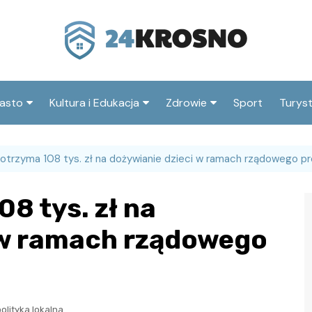
asto
Kultura i Edukacja
Zdrowie
Sport
Turys
ska
nwestycje
Koncerty i festiwale
Szpitale i medycyna
Atrak
Krosn
 otrzyma 108 tys. zł na dożywianie dzieci w ramach rządowego p
amorząd i polityka
Teatr i sztuka
Profilaktyka i zdrowie
okalna
Atrak
Biblioteka i literatura
8 tys. zł na
okoli
rodowisko i ekologia
Szkoły i przedszkola
 w ramach rządowego
nstytucje
Uczelnie i nauka
olityka lokalna