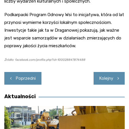
liczby wydarzeń kulturalnych i społecznych.
Podkarpacki Program Odnowy Wsi to inicjatywa, która od lat
przynosi wymierne korzyści lokalnym społecznościom.
Inwestycje takie jak ta w Draganowej pokazują, jak ważne
jest wsparcie samorządów w działaniach zmierzających do
poprawy jakości życia mieszkańców.
Źródło: facebook.com/profile.php?id=100028847874488
Nawigacja
Poprzedni
Kolejny
wpisu
Aktualności