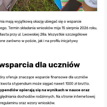
ia mają wyjątkową okazję ubiegać się o wsparcie
o. Termin składania wniosków mija 15 sierpnia 2026 roku,
 Miasta przy ul. Lwowskiej 28a. Wszystkie szczegółowe
 zarówno w poście, jak i na profilu inicjatywy
wsparcia dla uczniów
óry oferuje znaczące wsparcie finansowe dla uczniów
a kwota stypendium może sięgać nawet 1000 zł brutto.
typendiów opierają się na wynikach w nauce oraz
ględniania dochodów rodzinnych. Na stronie internetowej
regulaminu oraz wzory wniosków.