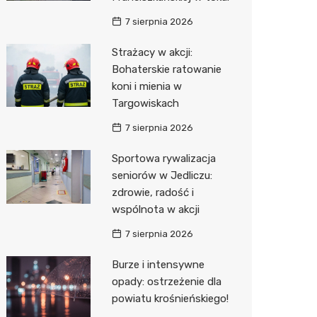
7 sierpnia 2026
Zwierzęta
Dermat
Pomoc 
Przedsz
Kino
Sklep z
Strażacy w akcji:
Sklepy specjalistyczne
Okulista
Stacja 
Klub
Wetery
Jubiler
Bohaterskie ratowanie
Sieci handlowe
Ortope
Akumul
Wesele
Optyk
Lidl
koni i mienia w
Targowiskach
Usługi
Fizjoter
Stacja p
Siłownia
Sklep w
Dino
Drukarn
7 sierpnia 2026
Dietety
Mechan
Księgar
Kauflan
Dorabia
Sportowa rywalizacja
Psychot
Sklep r
Stokrot
Lombar
seniorów w Jedliczu:
zdrowie, radość i
Sklep m
Kwiaciar
Żabka
Geodet
wspólnota w akcji
Przycho
Decath
Meble n
7 sierpnia 2026
Empik
Taxi
Burze i intensywne
opady: ostrzeżenie dla
Hebe
Fotogra
powiatu krośnieńskiego!
JYSK