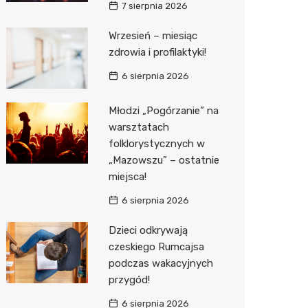
7 sierpnia 2026
Media E
Wrzesień – miesiąc
zdrowia i profilaktyki!
Media M
6 sierpnia 2026
Pepco
Sinsey
Młodzi „Pogórzanie” na
warsztatach
Action
folklorystycznych w
„Mazowszu” – ostatnie
Biedron
miejsca!
6 sierpnia 2026
Dzieci odkrywają
czeskiego Rumcajsa
podczas wakacyjnych
przygód!
6 sierpnia 2026