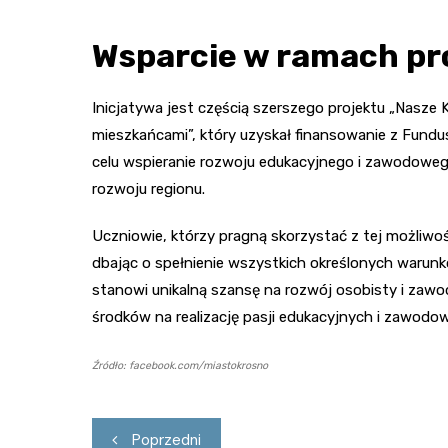
Wsparcie w ramach pr
Inicjatywa jest częścią szerszego projektu „Nasze 
mieszkańcami”, który uzyskał finansowanie z Fundu
celu wspieranie rozwoju edukacyjnego i zawodowe
rozwoju regionu.
Uczniowie, którzy pragną skorzystać z tej możliwoś
dbając o spełnienie wszystkich określonych warunk
stanowi unikalną szansę na rozwój osobisty i zaw
środków na realizację pasji edukacyjnych i zawodowy
Źródło: facebook.com/miastokrosno
Nawigacja
Poprzedni