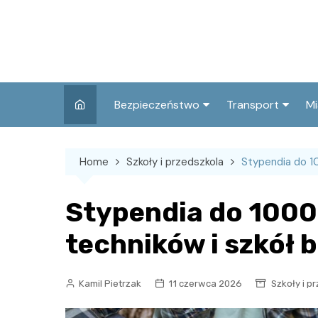
Skip
to
content
Bezpieczeństwo
Transport
Mi
Kronika policyjna
Komunikacja miej
I
Home
Szkoły i przedszkola
Stypendia do 10
Wypadki i zdarzenia
Drogi i remonty
S
l
Prewencja i edukacja
Stypendia do 1000 
policyjna
Ś
techników i szkół
I
Kamil Pietrzak
11 czerwca 2026
Szkoły i p