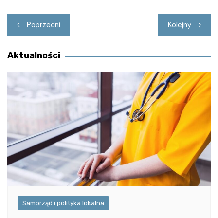
Nawigacja
Poprzedni
Kolejny
wpisu
Aktualności
Samorząd i polityka lokalna