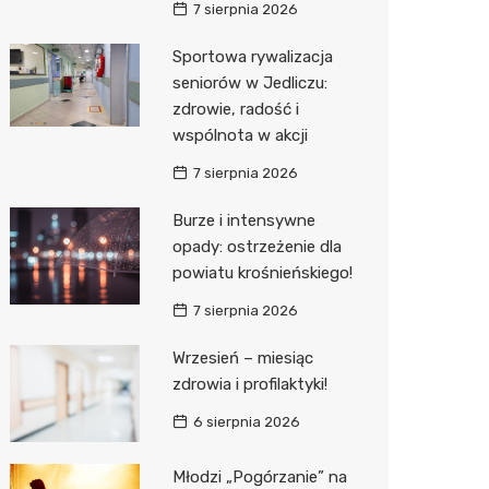
7 sierpnia 2026
Media E
Sportowa rywalizacja
seniorów w Jedliczu:
Media M
zdrowie, radość i
Pepco
wspólnota w akcji
Sinsey
7 sierpnia 2026
Action
Burze i intensywne
opady: ostrzeżenie dla
Biedron
powiatu krośnieńskiego!
7 sierpnia 2026
Wrzesień – miesiąc
zdrowia i profilaktyki!
6 sierpnia 2026
Młodzi „Pogórzanie” na