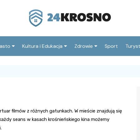
asto
Kultura i Edukacja
Zdrowie
Sport
Turys
ska
nwestycje
Koncerty i festiwale
Szpitale i medycyna
Atrak
Krosn
amorząd i polityka
Teatr i sztuka
Profilaktyka i zdrowie
okalna
Atrak
Biblioteka i literatura
okoli
rodowisko i ekologia
Szkoły i przedszkola
nstytucje
tuar filmów z różnych gatunkach. W mieście znajdują się
Uczelnie i nauka
 każdy seans w kasach krośnieńskiego kina możemy
.