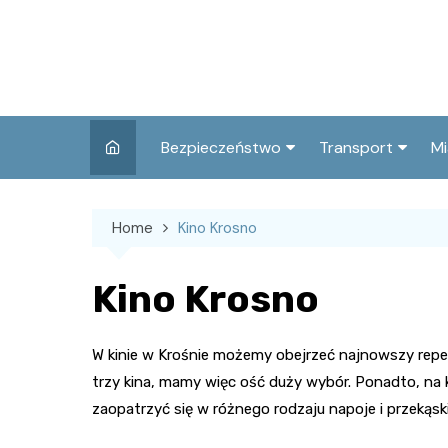
Skip
to
content
Bezpieczeństwo
Transport
Mi
Kronika policyjna
Komunikacja miej
I
Home
Kino Krosno
Wypadki i zdarzenia
Drogi i remonty
S
l
Prewencja i edukacja
Kino Krosno
policyjna
Ś
I
W kinie w Krośnie możemy obejrzeć najnowszy reper
trzy kina, mamy więc ość duży wybór. Ponadto, na
zaopatrzyć się w różnego rodzaju napoje i przekąski