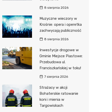
8 sierpnia 2026
Zwierzęta
Dermat
Pomoc 
Przedsz
Kino
Sklep z
Muzyczne wieczory w
Sklepy specjalistyczne
Okulista
Stacja 
Klub
Wetery
Jubiler
Krośnie: opera i operetka
Sieci handlowe
Ortope
Akumul
Wesele
Optyk
Lidl
zachwycają publiczność
Usługi
Fizjoter
Stacja p
Siłownia
Sklep w
Dino
Drukarn
8 sierpnia 2026
Dietety
Mechan
Księgar
Kauflan
Dorabia
Inwestycje drogowe w
Gminie Miejsce Piastowe:
Psychot
Sklep r
Stokrot
Lombar
Przebudowa ul.
Franciszkańskiej w toku!
Sklep m
Kwiaciar
Żabka
Geodet
7 sierpnia 2026
Przycho
Decath
Meble n
Strażacy w akcji:
Empik
Taxi
Bohaterskie ratowanie
koni i mienia w
Hebe
Fotogra
Targowiskach
JYSK