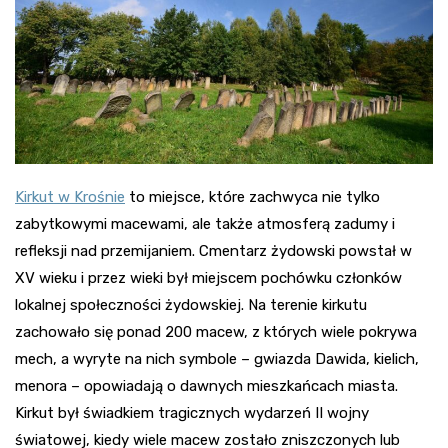
Kirkut w Krośnie
to miejsce, które zachwyca nie tylko
zabytkowymi macewami, ale także atmosferą zadumy i
refleksji nad przemijaniem. Cmentarz żydowski powstał w
XV wieku i przez wieki był miejscem pochówku członków
lokalnej społeczności żydowskiej. Na terenie kirkutu
zachowało się ponad 200 macew, z których wiele pokrywa
mech, a wyryte na nich symbole – gwiazda Dawida, kielich,
menora – opowiadają o dawnych mieszkańcach miasta.
Kirkut był świadkiem tragicznych wydarzeń II wojny
światowej, kiedy wiele macew zostało zniszczonych lub