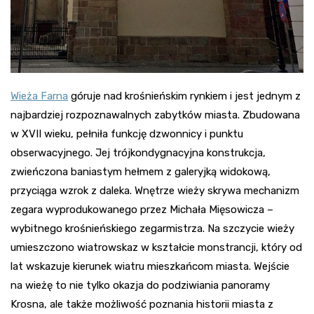
Wieża Farna
góruje nad krośnieńskim rynkiem i jest jednym z
najbardziej rozpoznawalnych zabytków miasta. Zbudowana
w XVII wieku, pełniła funkcję dzwonnicy i punktu
obserwacyjnego. Jej trójkondygnacyjna konstrukcja,
zwieńczona baniastym hełmem z galeryjką widokową,
przyciąga wzrok z daleka. Wnętrze wieży skrywa mechanizm
zegara wyprodukowanego przez Michała Mięsowicza –
wybitnego krośnieńskiego zegarmistrza. Na szczycie wieży
umieszczono wiatrowskaz w kształcie monstrancji, który od
lat wskazuje kierunek wiatru mieszkańcom miasta. Wejście
na wieżę to nie tylko okazja do podziwiania panoramy
Krosna, ale także możliwość poznania historii miasta z