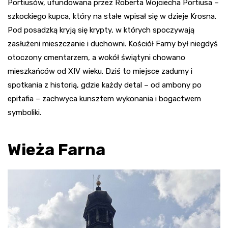
Portiusów, ufundowana przez Roberta Wojciecha Portiusa –
szkockiego kupca, który na stałe wpisał się w dzieje Krosna.
Pod posadzką kryją się krypty, w których spoczywają
zasłużeni mieszczanie i duchowni. Kościół Farny był niegdyś
otoczony cmentarzem, a wokół świątyni chowano
mieszkańców od XIV wieku. Dziś to miejsce zadumy i
spotkania z historią, gdzie każdy detal – od ambony po
epitafia – zachwyca kunsztem wykonania i bogactwem
symboliki.
Wieża Farna