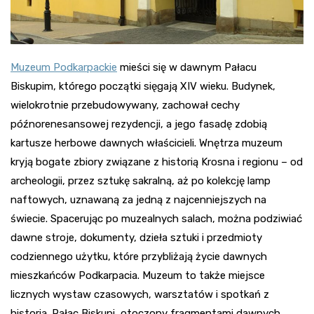
Muzeum Podkarpackie
mieści się w dawnym Pałacu
Biskupim, którego początki sięgają XIV wieku. Budynek,
wielokrotnie przebudowywany, zachował cechy
późnorenesansowej rezydencji, a jego fasadę zdobią
kartusze herbowe dawnych właścicieli. Wnętrza muzeum
kryją bogate zbiory związane z historią Krosna i regionu – od
archeologii, przez sztukę sakralną, aż po kolekcję lamp
naftowych, uznawaną za jedną z najcenniejszych na
świecie. Spacerując po muzealnych salach, można podziwiać
dawne stroje, dokumenty, dzieła sztuki i przedmioty
codziennego użytku, które przybliżają życie dawnych
mieszkańców Podkarpacia. Muzeum to także miejsce
licznych wystaw czasowych, warsztatów i spotkań z
historią. Pałac Biskupi, otoczony fragmentami dawnych