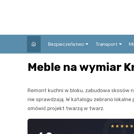
Skip
to
content
Bezpieczeństwo
Transport
Mi
Kronika policyjna
Komunikacja miej
I
Meble na wymiar K
Wypadki i zdarzenia
Drogi i remonty
S
l
Prewencja i edukacja
Remont kuchni w bloku, zabudowa skosów na
policyjna
Ś
nie sprawdzają. W katalogu zebrano lokalne 
I
omówić projekt twarzą w twarz.
0
★★★★