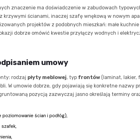
nnych znaczenie ma doświadczenie w zabudowach typowych 
ie z krzywymi ścianami, inaczej szafę wnękową w nowym 
lizowanych projektów z podobnych mieszkań: małe kuchnie 
kazji dobrze omówić kwestie przyłączy wodnych i elektry
podpisaniem umowy
nty: rodzaj
płyty meblowej
, typ
frontów
(laminat, lakier, 
i. W umowie dobrze, gdy pojawiają się konkretne nazwy pro
 z ugruntowaną pozycją zazwyczaj jasno określają terminy 
e poziomowanie ścian i podłóg),
 szafek,
ienia,