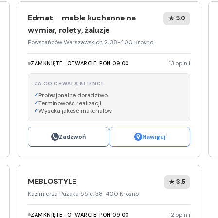
Edmat – meble kuchenne na
★ 5.0
wymiar, rolety, żaluzje
Powstańców Warszawskich 2, 38-400 Krosno
ZAMKNIĘTE · OTWARCIE: PON 09:00
13 opinii
ZA CO CHWALĄ KLIENCI
Profesjonalne doradztwo
Terminowość realizacji
Wysoka jakość materiałów
Zadzwoń
Nawiguj
MEBLOSTYLE
★ 3.5
Kazimierza Pużaka 55 c, 38-400 Krosno
ZAMKNIĘTE · OTWARCIE: PON 09:00
12 opinii