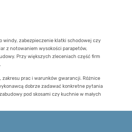
do windy, zabezpieczenie klatki schodowej czy
iar z notowaniem wysokości parapetów,
budowy. Przy większych zleceniach część firm
.
, zakresu prac i warunków gwarancji. Różnice
z wykonawcą dobrze zadawać konkretne pytania
e, zabudowy pod skosami czy kuchnie w małych