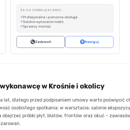
ZA CO CHWALĄ KLIENCI
Profesjonalna i pomocna obsługa
Solidne wykonanie mebli
Sprawny montaż
Zadzwoń
Nawiguj
 wykonawcę w Krośnie i okolicy
a lat, dlatego przed podpisaniem umowy warto poświęcić ch
iwość osobistego spotkania: w warsztacie, salonie ekspozy
 obejrzeć próbki płyt, blatów, frontów oraz okuć – zawias
zczarowań.