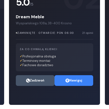
5.0
/5
Dream Meble
Wyspiańskiego 108a, 38-400 Krosno
21 opinii
ZAMKNIĘTE · OTWARCIE: PON 06:00
ZA CO CHWALĄ KLIENCI
Profesjonalna obsługa
Terminowy montaż
Fachowe doradztwo
Zadzwoń
Nawiguj