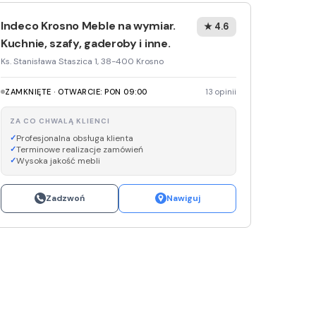
Indeco Krosno Meble na wymiar.
Media E
★ 4.6
Kuchnie, szafy, gaderoby i inne.
Media M
Ks. Stanisława Staszica 1, 38-400 Krosno
Pepco
ZAMKNIĘTE · OTWARCIE: PON 09:00
13 opinii
Sinsey
ZA CO CHWALĄ KLIENCI
Profesjonalna obsługa klienta
Action
Terminowe realizacje zamówień
Wysoka jakość mebli
Biedron
Zadzwoń
Nawiguj