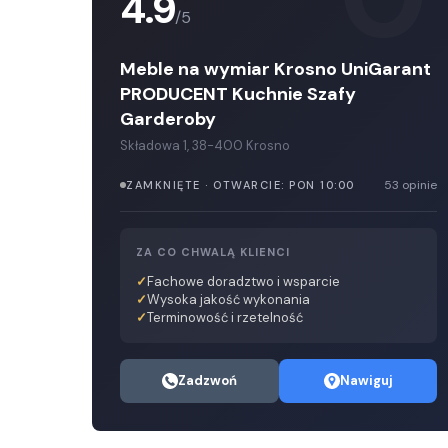
4.9
/5
Meble na wymiar Krosno UniGarant
PRODUCENT Kuchnie Szafy
Garderoby
Składowa 1, 38-400 Krosno
53 opinie
ZAMKNIĘTE · OTWARCIE: PON 10:00
ZA CO CHWALĄ KLIENCI
Fachowe doradztwo i wsparcie
Wysoka jakość wykonania
Terminowość i rzetelność
Zadzwoń
Nawiguj