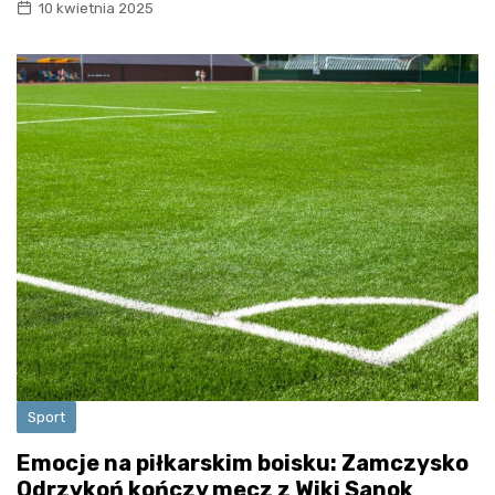
10 kwietnia 2025
Sport
Emocje na piłkarskim boisku: Zamczysko
Odrzykoń kończy mecz z Wiki Sanok