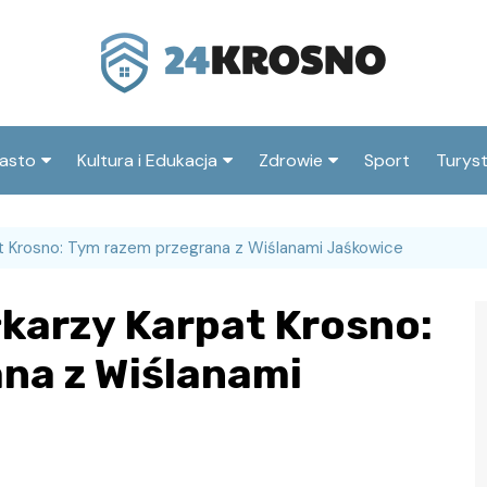
asto
Kultura i Edukacja
Zdrowie
Sport
Turys
ska
nwestycje
Koncerty i festiwale
Szpitale i medycyna
Atrak
Krosn
pat Krosno: Tym razem przegrana z Wiślanami Jaśkowice
amorząd i polityka
Teatr i sztuka
Profilaktyka i zdrowie
okalna
Atrak
Biblioteka i literatura
łkarzy Karpat Krosno:
okoli
rodowisko i ekologia
Szkoły i przedszkola
na z Wiślanami
nstytucje
Uczelnie i nauka