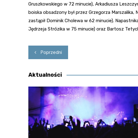
Gruszkowskiego w 72 minucie), Arkadiusza Leszczy
boiska obsadzony był przez Grzegorza Marszalika,
zastąpił Dominik Cholewa w 62 minucie). Napastnika
Jędrzeja Strózika w 75 minucie) oraz Bartosz Tetyc
Nawigacja
Poprzedni
wpisu
Aktualności