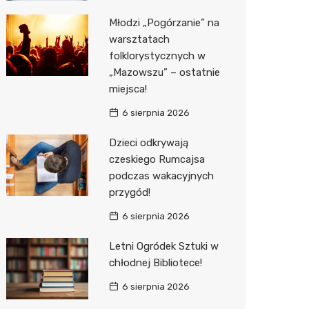
Młodzi „Pogórzanie” na
Zwierzęta
Dermat
Pomoc 
Przedsz
Kino
Sklep z
warsztatach
Sklepy specjalistyczne
Okulista
Stacja 
Klub
Wetery
Jubiler
folklorystycznych w
„Mazowszu” – ostatnie
Sieci handlowe
Ortope
Akumul
Wesele
Optyk
Lidl
miejsca!
Usługi
Fizjoter
Stacja p
Siłownia
Sklep w
Dino
Drukarn
6 sierpnia 2026
Dietety
Mechan
Księgar
Kauflan
Dorabia
Dzieci odkrywają
czeskiego Rumcajsa
Psychot
Sklep r
Stokrot
Lombar
podczas wakacyjnych
przygód!
Sklep m
Kwiaciar
Żabka
Geodet
6 sierpnia 2026
Przycho
Decath
Meble n
Letni Ogródek Sztuki w
Empik
Taxi
chłodnej Bibliotece!
Hebe
Fotogra
6 sierpnia 2026
JYSK