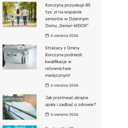
Korczyna pozyskuje 85
Media E
tys. zł na wsparcie
seniorów w Dziennym
Media M
Domu „Senior-WIGOR”
Pepco
6 sierpnia 2026
Sinsey
Strażacy z Gminy
Korczyna podnieśli
Action
kwalifikacje w
ratownictwie
Biedron
medycznym!
6 sierpnia 2026
Jak przetrwać skrajne
upały i zadbać o zdrowie?
6 sierpnia 2026