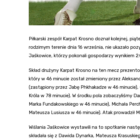
Piłkarski zespół Karpat Krosno doznał kolejnej, piątej
rodzimym terenie dnia 16 września, nie ukazało poz
Jaśkowice, którzy pokonali gospodarzy wynikiem 2:
Skład drużyny Karpat Krosno na ten mecz prezento
który w 46 minucie został zmieniony przez Aleksand
(zastąpiony przez Jabę Phkhakadze w 46 minucie), 
Króla w 78 minucie). W środku pola zobaczyliśmy D
Marka Fundakowskiego w 46 minucie), Michała Perch
Mateusza Lusiusza w 46 minucie). Atak prowadził Mi
Wiślania Jaśkowice wystawili na to spotkanie nastę
składała się z Dawida Dynarka, Mateusza Krasuskieg