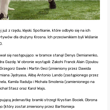
 już z rzędu, klęski. Spotkanie, które odbyło się na ich
ytywów dla drużyny Krosna. Ich przeciwnikiem byli Wiślanie
0.
wał się następująco: w bramce stanął Denys Demianenko,
ra Gazdę. W obronie wystąpili: Zakohi Franck Alain Djoulou
Grzegorz Gawle i Martin Geci (zmieniony przez Dawida
amiana Jędryasa, Alibę Antonio Lando (zastąpionego przez
ela, Kamila Radulja i Michała Smolenia (zamienionego na
chał Stasz oraz Karol Wajs.
pującą jedenastkę: bramki strzegł Krystian Bociek. Obrona
o (który został zmieniony przez Bartłomieja