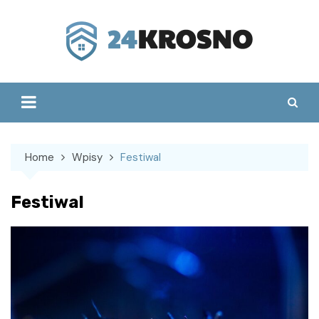
Skip
to
content
Home
Wpisy
Festiwal
Festiwal