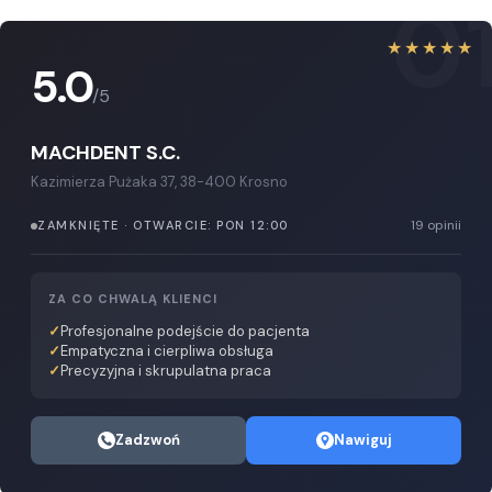
0
★★★★★
5.0
/5
MACHDENT S.C.
Kazimierza Pużaka 37, 38-400 Krosno
19 opinii
ZAMKNIĘTE · OTWARCIE: PON 12:00
ZA CO CHWALĄ KLIENCI
Profesjonalne podejście do pacjenta
Empatyczna i cierpliwa obsługa
Precyzyjna i skrupulatna praca
Zadzwoń
Nawiguj