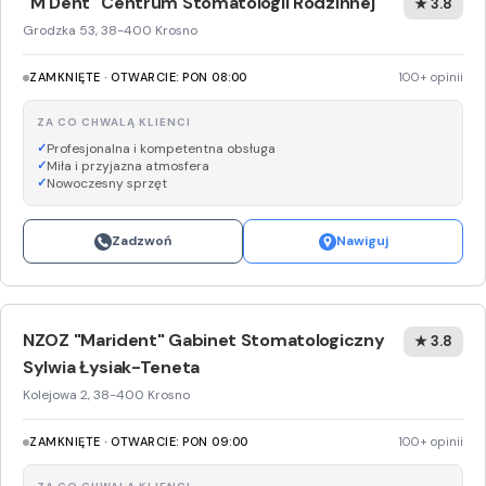
"M Dent" Centrum Stomatologii Rodzinnej
★ 3.8
Grodzka 53, 38-400 Krosno
ZAMKNIĘTE · OTWARCIE: PON 08:00
100+ opinii
ZA CO CHWALĄ KLIENCI
Profesjonalna i kompetentna obsługa
Miła i przyjazna atmosfera
Nowoczesny sprzęt
Zadzwoń
Nawiguj
NZOZ "Marident" Gabinet Stomatologiczny
★ 3.8
Sylwia Łysiak-Teneta
Kolejowa 2, 38-400 Krosno
ZAMKNIĘTE · OTWARCIE: PON 09:00
100+ opinii