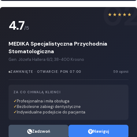
0
★★★★★
4.7
/5
MEDIKA Specjalistyczna Przychodnia
Stomatologiczna
Gen. Józefa Hallera 6/2, 38-400 Krosno
59 opinii
ZAMKNIĘTE · OTWARCIE: PON 07:00
ZA CO CHWALĄ KLIENCI
Profesjonalna i miła obsługa
Bezbolesne zabiegi dentystyczne
Indywidualne podejście do pacjenta
Zadzwoń
Nawiguj