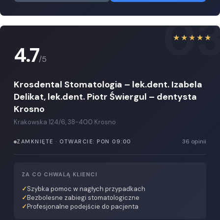
0
★★★★★
4.7
/5
Krosdental Stomatologia – lek.dent. Izabela
Delikat, lek.dent. Piotr Świergul – dentysta
Krosno
Krakowska 124/6, 38-400 Krosno
36 opinii
ZAMKNIĘTE · OTWARCIE: PON 09:00
ZA CO CHWALĄ KLIENCI
Szybka pomoc w nagłych przypadkach
Bezbolesne zabiegi stomatologiczne
Profesjonalne podejście do pacjenta