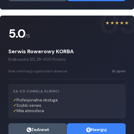
0
★★★★★
5.0
/5
Serwis Rowerowy KORBA
Krakowska 122, 38-400 Krosno
16 opinii
Brak informacji o godzinach otwarcia
ZA CO CHWALĄ KLIENCI
Profesjonalna obsługa
Szybki serwis
Miła atmosfera
Zadzwoń
Nawiguj