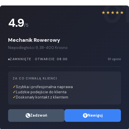
0
★★★★★
4.9
/5
Mechanik Rowerowy
Niepodległości 9, 38-400 Krosno
91 opinii
ZAMKNIĘTE · OTWARCIE: 08:00
ZA CO CHWALĄ KLIENCI
Szybka i profesjonalna naprawa
Ludzkie podejście do klienta
Doskonały kontakt z klientem
Zadzwoń
Nawiguj