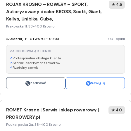
ROJAX KROSNO – ROWERY – SPORT,
★ 4.5
Autoryzowany dealer KROSS, Scott, Giant,
Kellys, Unibike, Cube,
Krakowska 11, 38-400 Krosno
ZAMKNIĘTE · OTWARCIE: 09:00
100+ opinii
ZA CO CHWALĄ KLIENCI
Profesjonalna obsługa klienta
Szeroki asortyment rowerów
Rzetelny serwis
Zadzwoń
Nawiguj
ROMET Krosno | Serwis i sklep rowerowy |
★ 4.0
PROROWERY.pl
Podkarpacka 2a, 38-400 Krosno