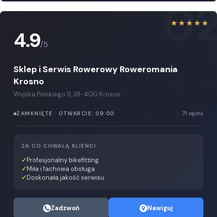
0
★★★★★
4.9
/5
Sklep i Serwis Rowerowy Roweromania
Krosno
Wojska Polskiego 11, 38-400 Krosno
71 opinii
ZAMKNIĘTE · OTWARCIE: 09:00
ZA CO CHWALĄ KLIENCI
Profesjonalny bikefitting
Miła i fachowa obsługa
Doskonała jakość serwisu
Zadzwoń
Nawiguj