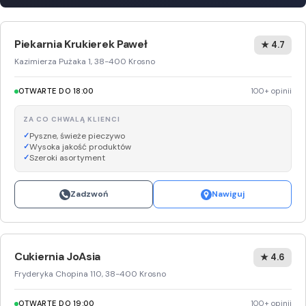
Piekarnia Krukierek Paweł
★ 4.7
Kazimierza Pużaka 1, 38-400 Krosno
OTWARTE DO 18:00
100+ opinii
ZA CO CHWALĄ KLIENCI
Pyszne, świeże pieczywo
Wysoka jakość produktów
Szeroki asortyment
Zadzwoń
Nawiguj
Cukiernia JoAsia
★ 4.6
Fryderyka Chopina 110, 38-400 Krosno
OTWARTE DO 19:00
100+ opinii