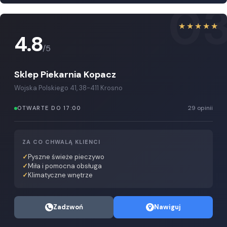
0
★★★★★
4.8
/5
Sklep Piekarnia Kopacz
Wojska Polskiego 41, 38-411 Krosno
29 opinii
OTWARTE DO 17:00
ZA CO CHWALĄ KLIENCI
Pyszne świeże pieczywo
Miła i pomocna obsługa
Klimatyczne wnętrze
Zadzwoń
Nawiguj