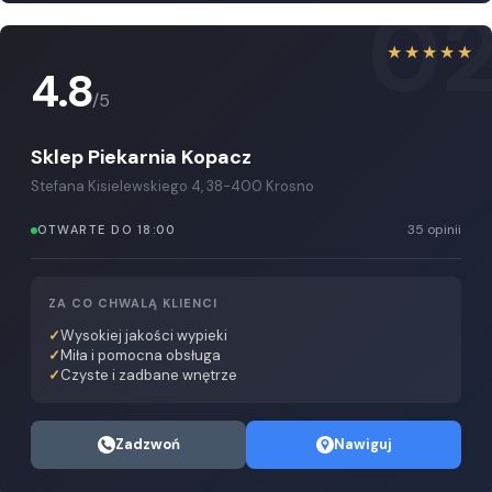
0
★★★★★
4.8
/5
Sklep Piekarnia Kopacz
Stefana Kisielewskiego 4, 38-400 Krosno
35 opinii
OTWARTE DO 18:00
ZA CO CHWALĄ KLIENCI
Wysokiej jakości wypieki
Miła i pomocna obsługa
Czyste i zadbane wnętrze
Zadzwoń
Nawiguj