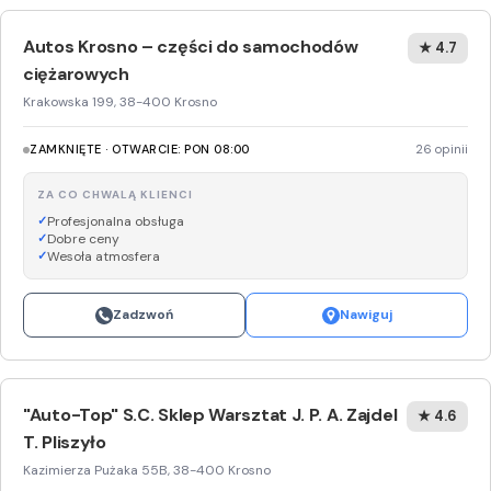
Autos Krosno – części do samochodów
★ 4.7
ciężarowych
Krakowska 199, 38-400 Krosno
ZAMKNIĘTE · OTWARCIE: PON 08:00
26 opinii
ZA CO CHWALĄ KLIENCI
Profesjonalna obsługa
Dobre ceny
Wesoła atmosfera
Zadzwoń
Nawiguj
"Auto-Top" S.C. Sklep Warsztat J. P. A. Zajdel
★ 4.6
T. Pliszyło
Kazimierza Pużaka 55B, 38-400 Krosno