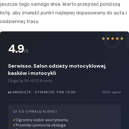
jeszcze tego samego dnia. Warto przejrzeć poniższą
listę, aby znaleźć punkt najlepiej dopasowany do auta i
codziennej trasy.
0
★★★★★
4.9
/5
Serwisso. Salon odzieży motocyklowej,
kasków i motocykli
Długa 1a, 38-400 Krosno
200+ opinii
ZAMKNIĘTE · OTWARCIE: PON 10:00
ZA CO CHWALĄ KLIENCI
Ogromny wybór asortymentu
Przemiła i pomocna obsługa