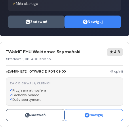
Miła obsługa
Zadzwoń
Nawiguj
"Waldi" FHU Waldemar Szymański
★ 4.8
Składowa 1, 38-400 Krosno
ZAMKNIĘTE · OTWARCIE: PON 09:00
47 opinii
ZA CO CHWALĄ KLIENCI
Przyjazna atmosfera
Fachowa pomoc
Duży asortyment
Zadzwoń
Nawiguj