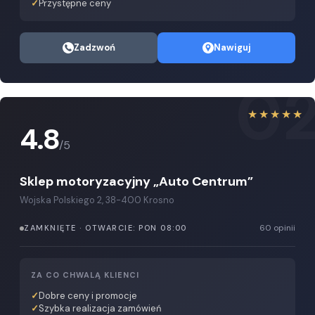
Przystępne ceny
Zadzwoń
Nawiguj
0
★★★★★
4.8
/5
Sklep motoryzacyjny „Auto Centrum”
Wojska Polskiego 2, 38-400 Krosno
60 opinii
ZAMKNIĘTE · OTWARCIE: PON 08:00
ZA CO CHWALĄ KLIENCI
Dobre ceny i promocje
Szybka realizacja zamówień