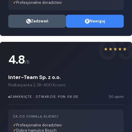
Profesjonalne doradztwo
Zadzwoń
Nawiguj
0
★★★★★
4.8
/5
Inter-Team Sp. z o.o.
Podkarpacka 2, 38-400 Krosno
50 opinii
ZAMKNIĘTE · OTWARCIE: PON 08:00
ZA CO CHWALĄ KLIENCI
Profesjonalne doradztwo
Dobre hamulce Bosch