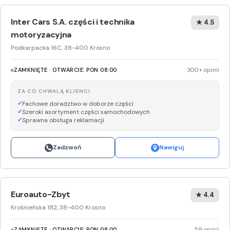
Inter Cars S.A. części i technika
★ 4.5
motoryzacyjna
Podkarpacka 16C, 38-400 Krosno
ZAMKNIĘTE · OTWARCIE: PON 08:00
300+ opinii
ZA CO CHWALĄ KLIENCI
Fachowe doradztwo w doborze części
Szeroki asortyment części samochodowych
Sprawna obsługa reklamacji
Zadzwoń
Nawiguj
Euroauto-Zbyt
★ 4.4
Krośnieńska 182, 38-400 Krosno
ZAMKNIĘTE · OTWARCIE: PON 08:00
59 opinii