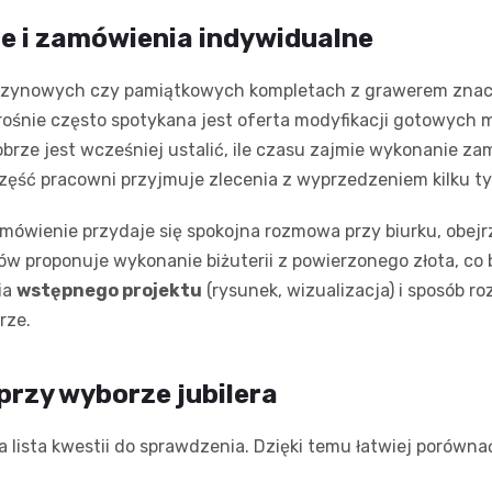
je i zamówienia indywidualne
czynowych czy pamiątkowych kompletach z grawerem znacze
rośnie często spotykana jest oferta modyfikacji gotowych m
obrze jest wcześniej ustalić, ile czasu zajmie wykonanie z
część pracowni przyjmuje zlecenia z wyprzedzeniem kilku t
ówienie przydaje się spokojna rozmowa przy biurku, obejrz
rów proponuje wykonanie biżuterii z powierzonego złota, c
ia
wstępnego projektu
(rysunek, wizualizacja) i sposób r
rze.
przy wyborze jubilera
lista kwestii do sprawdzenia. Dzięki temu łatwiej porównać