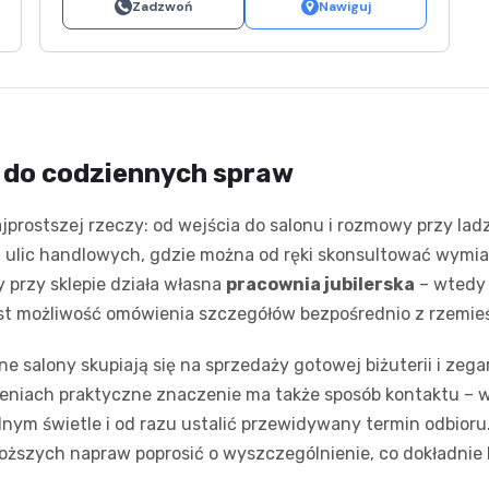
Zadzwoń
Nawiguj
e do codziennych spraw
prostszej rzeczy: od wejścia do salonu i rozmowy przy ladzi
h ulic handlowych, gdzie można od ręki skonsultować wymia
 przy sklepie działa własna
pracownia jubilerska
– wtedy 
est możliwość omówienia szczegółów bezpośrednio z rzemieś
e salony skupiają się na sprzedaży gotowej biżuterii i zega
eceniach praktyczne znaczenie ma także sposób kontaktu –
lnym świetle i od razu ustalić przewidywany termin odbioru
roższych napraw poprosić o wyszczególnienie, co dokładnie 