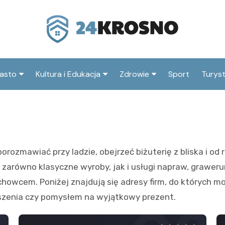
asto
Kultura i Edukacja
Zdrowie
Sport
Turys
ska
nwestycje
Koncerty i festiwale
Szpitale i medycyna
Atrak
Krosn
amorząd i polityka
Teatr i sztuka
Profilaktyka i zdrowie
okalna
Atrak
Biblioteka i literatura
okoli
orozmawiać przy ladzie, obejrzeć biżuterię z bliska i od 
rodowisko i ekologia
Szkoły i przedszkola
z zarówno klasyczne wyroby, jak i usługi napraw, grawe
nstytucje
Uczelnie i nauka
howcem. Poniżej znajdują się adresy firm, do których m
kszenia czy pomysłem na wyjątkowy prezent.