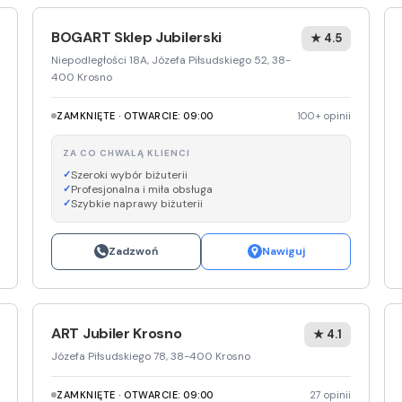
BOGART Sklep Jubilerski
★ 4.5
Niepodległości 18A, Józefa Piłsudskiego 52, 38-
400 Krosno
ZAMKNIĘTE · OTWARCIE: 09:00
100+ opinii
ZA CO CHWALĄ KLIENCI
Szeroki wybór biżuterii
Profesjonalna i miła obsługa
Szybkie naprawy biżuterii
Zadzwoń
Nawiguj
ART Jubiler Krosno
★ 4.1
Józefa Piłsudskiego 78, 38-400 Krosno
ZAMKNIĘTE · OTWARCIE: 09:00
27 opinii