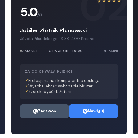
1
02
★
★★★★★
5.0
/5
Jubiler Złotnik Płonowski
Józefa Piłsudskiego 23, 38-400 Krosno
98 opinii
ZAMKNIĘTE · OTWARCIE: 10:00
ZA CO CHWALĄ KLIENCI
Profesjonalna i kompetentna obsługa
Wysoka jakość wykonania biżuterii
Szeroki wybór biżuterii
Zadzwoń
Nawiguj