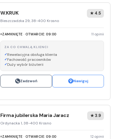
Media E
W.KRUK
★ 4.5
Bieszczadzka 29, 38-400 Krosno
Media M
ZAMKNIĘTE · OTWARCIE: 09:00
11 opinii
Pepco
ZA CO CHWALĄ KLIENCI
Sinsey
Rewelacyjna obsługa klienta
Fachowość pracowników
Action
Duży wybór biżuterii
Biedron
Zadzwoń
Nawiguj
Firma jubilerska Maria Jaracz
★ 3.9
Ordynacka 1, 38-400 Krosno
ZAMKNIĘTE · OTWARCIE: 09:00
12 opinii