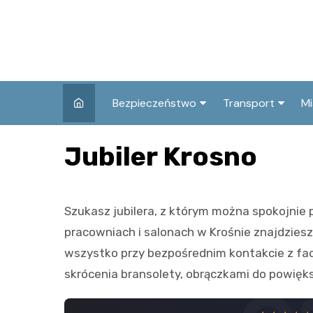
Skip
to
content
Bezpieczeństwo
Transport
Mi
Kronika policyjna
Komunikacja miej
I
Jubiler Krosno
Wypadki i zdarzenia
Drogi i remonty
S
l
Prewencja i edukacja
Szukasz jubilera, z którym można spokojnie p
policyjna
Ś
pracowniach i salonach w Krośnie znajdzies
I
wszystko przy bezpośrednim kontakcie z fac
skrócenia bransolety, obrączkami do powię