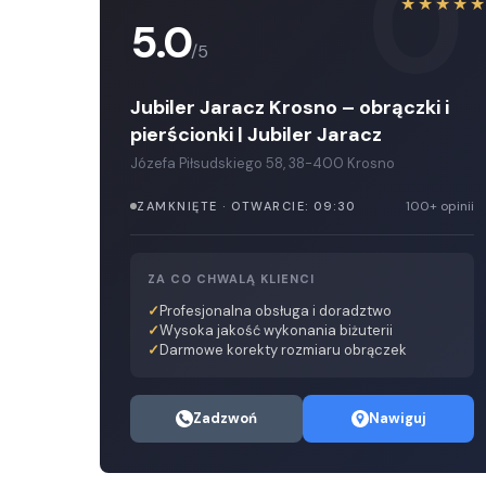
0
★★★★
5.0
/5
Jubiler Jaracz Krosno – obrączki i
pierścionki | Jubiler Jaracz
Józefa Piłsudskiego 58, 38-400 Krosno
100+ opinii
ZAMKNIĘTE · OTWARCIE: 09:30
ZA CO CHWALĄ KLIENCI
Profesjonalna obsługa i doradztwo
Wysoka jakość wykonania biżuterii
Darmowe korekty rozmiaru obrączek
Zadzwoń
Nawiguj