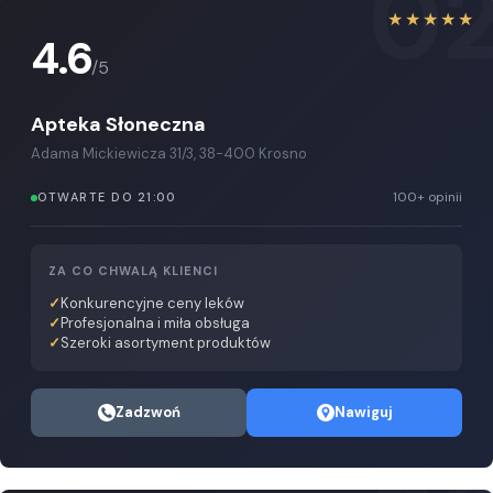
0
★★★★★
4.6
/5
Apteka Słoneczna
Adama Mickiewicza 31/3, 38-400 Krosno
100+ opinii
OTWARTE DO 21:00
ZA CO CHWALĄ KLIENCI
Konkurencyjne ceny leków
Profesjonalna i miła obsługa
Szeroki asortyment produktów
Zadzwoń
Nawiguj