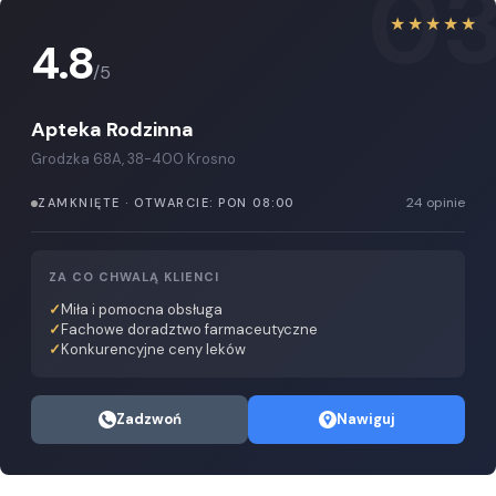
0
★★★★★
4.8
/5
Apteka Rodzinna
Grodzka 68A, 38-400 Krosno
24 opinie
ZAMKNIĘTE · OTWARCIE: PON 08:00
ZA CO CHWALĄ KLIENCI
Miła i pomocna obsługa
Fachowe doradztwo farmaceutyczne
Konkurencyjne ceny leków
Zadzwoń
Nawiguj