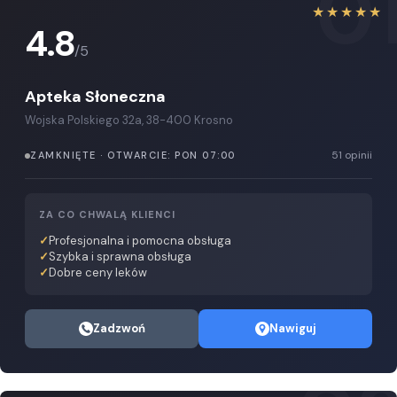
0
★★★★★
4.8
/5
Apteka Słoneczna
Wojska Polskiego 32a, 38-400 Krosno
51 opinii
ZAMKNIĘTE · OTWARCIE: PON 07:00
ZA CO CHWALĄ KLIENCI
Profesjonalna i pomocna obsługa
Szybka i sprawna obsługa
Dobre ceny leków
Zadzwoń
Nawiguj