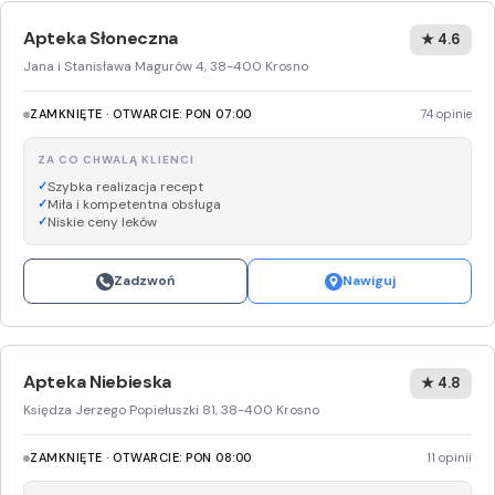
Apteka Słoneczna
★ 4.6
Jana i Stanisława Magurów 4, 38-400 Krosno
ZAMKNIĘTE · OTWARCIE: PON 07:00
74 opinie
ZA CO CHWALĄ KLIENCI
Szybka realizacja recept
Miła i kompetentna obsługa
Niskie ceny leków
Zadzwoń
Nawiguj
Apteka Niebieska
★ 4.8
Księdza Jerzego Popiełuszki 81, 38-400 Krosno
ZAMKNIĘTE · OTWARCIE: PON 08:00
11 opinii