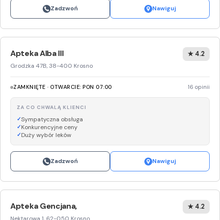
Zadzwoń
Nawiguj
Apteka Alba III
★ 4.2
Grodzka 47B, 38-400 Krosno
ZAMKNIĘTE · OTWARCIE: PON 07:00
16 opinii
ZA CO CHWALĄ KLIENCI
Sympatyczna obsługa
Konkurencyjne ceny
Duży wybór leków
Zadzwoń
Nawiguj
Apteka Gencjana,
★ 4.2
Nektarowa 1, 62-050 Krosno