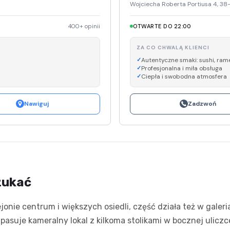
Wojciecha Roberta Portiusa 4, 3
400+ opinii
OTWARTE DO 22:00
ZA CO CHWALĄ KLIENCI
Autentyczne smaki: sushi, ram
Profesjonalna i miła obsługa
Ciepła i swobodna atmosfera
Nawiguj
Zadzwoń
szukać
rejonie centrum i większych osiedli, część działa też w gal
pasuje kameralny lokal z kilkoma stolikami w bocznej uliczce,