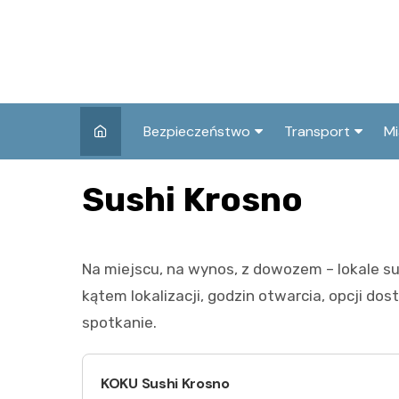
Skip
to
content
Bezpieczeństwo
Transport
Mi
Kronika policyjna
Komunikacja miej
I
Sushi Krosno
Wypadki i zdarzenia
Drogi i remonty
S
l
Prewencja i edukacja
Na miejscu, na wynos, z dowozem – lokale su
policyjna
Ś
kątem lokalizacji, godzin otwarcia, opcji do
I
spotkanie.
KOKU Sushi Krosno