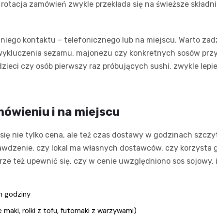
 rotacja zamówień zwykle przekłada się na świeższe składnik
niego kontaktu – telefonicznego lub na miejscu. Warto zadz
wykluczenia sezamu, majonezu czy konkretnych sosów przy 
ieci czy osób pierwszy raz próbujących sushi, zwykle lepi
ówieniu i na miejscu
ię nie tylko cena, ale też czas dostawy w godzinach szczy
awdzenie, czy lokal ma własnych dostawców, czy korzysta głó
rze też upewnić się, czy w cenie uwzględniono sos sojowy, 
h godziny
maki, rolki z tofu, futomaki z warzywami)