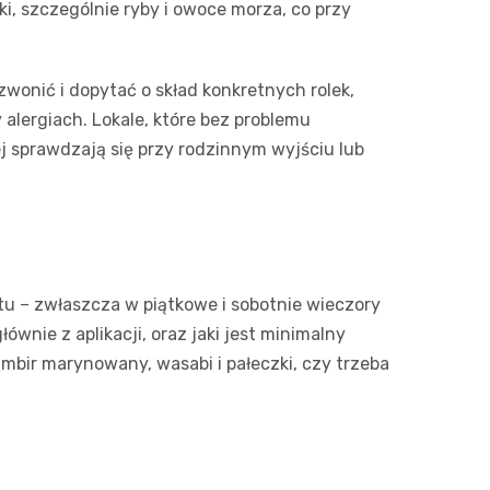
i, szczególnie ryby i owoce morza, co przy
Media E
Media M
wonić i dopytać o skład konkretnych rolek,
alergiach. Lokale, które bez problemu
Pepco
ej sprawdzają się przy rodzinnym wyjściu lub
Sinsey
Action
Biedron
tu – zwłaszcza w piątkowe i sobotnie wieczory
wnie z aplikacji, oraz jaki jest minimalny
imbir marynowany, wasabi i pałeczki, czy trzeba