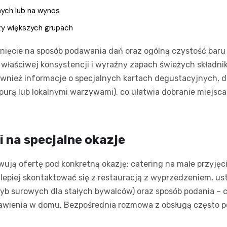
ych lub na wynos
rzy większych grupach
nięcie na sposób podawania dań oraz ogólną czystość baru i
 o właściwej konsystencji i wyraźny zapach świeżych składn
 również informacje o specjalnych kartach degustacyjnych, 
purą lub lokalnymi warzywami), co ułatwia dobranie miejsca
i na specjalne okazje
wują ofertę pod konkretną okazję: catering na małe przyjęc
lepiej skontaktować się z restauracją z wyprzedzeniem, ust
j ryb surowych dla stałych bywalców) oraz sposób podania –
awienia w domu. Bezpośrednia rozmowa z obsługą często 