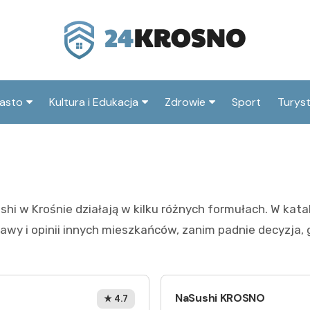
asto
Kultura i Edukacja
Zdrowie
Sport
Turys
ska
nwestycje
Koncerty i festiwale
Szpitale i medycyna
Atrak
Krosn
amorząd i polityka
Teatr i sztuka
Profilaktyka i zdrowie
okalna
Atrak
Biblioteka i literatura
okoli
shi w Krośnie działają w kilku różnych formułach. W kat
rodowisko i ekologia
Szkoły i przedszkola
stawy i opinii innych mieszkańców, zanim padnie decyzja,
nstytucje
Uczelnie i nauka
NaSushi KROSNO
★ 4.7