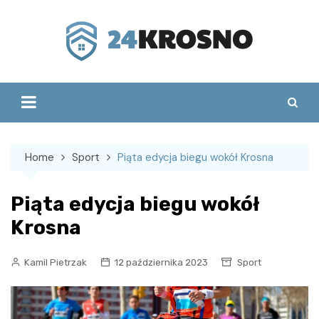
Skip
to
content
Home
Sport
Piąta edycja biegu wokół Krosna
Piąta edycja biegu wokół
Krosna
Kamil Pietrzak
12 października 2023
Sport