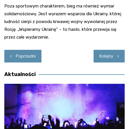
Poza sportowym charakterem, bieg ma również wymiar
solidarnościowy. Jest wyrazem wsparcia dla Ukrainy, której
ludność cierpi z powodu krwawej wojny wywołanej przez
Rosję. „Wspieramy Ukrainę” – to hasło, które przewija się
przez całe wydarzenie.
Nawigacja
Poprzedni
Kolejny
wpisu
Aktualności