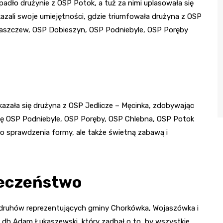
adło drużynie z OSP Potok, a tuż za nimi uplasowała się
zali swoje umiejętności, gdzie triumfowała drużyna z OSP
P Jaszczew, OSP Dobieszyn, OSP Podniebyle, OSP Poręby
kazała się drużyna z OSP Jedlicze – Męcinka, zdobywając
 się OSP Podniebyle, OSP Poręby, OSP Chlebna, OSP Potok
do sprawdzenia formy, ale także świetną zabawą i
ieczeństwo
 druhów reprezentujących gminy Chorkówka, Wojaszówka i
ł dh Adam Łukaszewski, który zadbał o to, by wszystkie