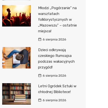
Młodzi „Pogórzanie” na
Zwierzęta
Dermat
Pomoc 
Przedsz
Kino
Sklep z
warsztatach
Sklepy specjalistyczne
Okulista
Stacja 
Klub
Wetery
Jubiler
folklorystycznych w
„Mazowszu” – ostatnie
Sieci handlowe
Ortope
Akumul
Wesele
Optyk
Lidl
miejsca!
Usługi
Fizjoter
Stacja p
Siłownia
Sklep w
Dino
Drukarn
6 sierpnia 2026
Dietety
Mechan
Księgar
Kauflan
Dorabia
Dzieci odkrywają
czeskiego Rumcajsa
Psychot
Sklep r
Stokrot
Lombar
podczas wakacyjnych
przygód!
Sklep m
Kwiaciar
Żabka
Geodet
6 sierpnia 2026
Przycho
Decath
Meble n
Letni Ogródek Sztuki w
Empik
Taxi
chłodnej Bibliotece!
Hebe
Fotogra
6 sierpnia 2026
JYSK