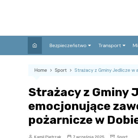
Skip
to
content
Bezpieczeństwo
Transport
Mi
Kronika policyjna
Komunikacja miej
I
Home
Sport
Strażacy z Gminy Jedlicze w 
Wypadki i zdarzenia
Drogi i remonty
S
l
Prewencja i edukacja
Strażacy z Gminy J
policyjna
Ś
emocjonujące zaw
I
pożarnicze w Dobi
Kamil Pietrzak
7 września 2025
Sport