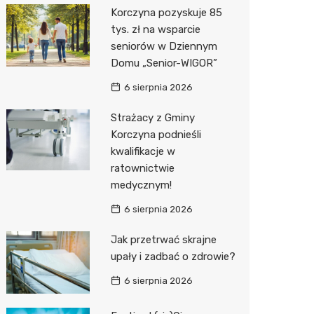
Korczyna pozyskuje 85
Media E
tys. zł na wsparcie
seniorów w Dziennym
Media M
Domu „Senior-WIGOR”
Pepco
6 sierpnia 2026
Sinsey
Strażacy z Gminy
Korczyna podnieśli
Action
kwalifikacje w
ratownictwie
Biedron
medycznym!
6 sierpnia 2026
Jak przetrwać skrajne
upały i zadbać o zdrowie?
6 sierpnia 2026