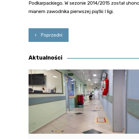
Podkarpackiego. W sezonie 2014/2015 został uhon
mianem zawodnika pierwszej piątki I ligi.
Nawigacja
Poprzedni
wpisu
Aktualności