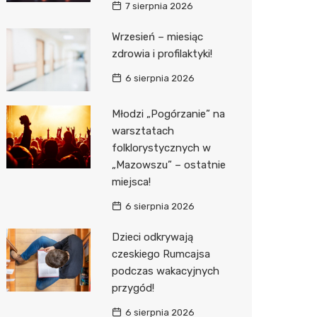
7 sierpnia 2026
Media E
Wrzesień – miesiąc
zdrowia i profilaktyki!
Media M
6 sierpnia 2026
Pepco
Sinsey
Młodzi „Pogórzanie” na
warsztatach
Action
folklorystycznych w
„Mazowszu” – ostatnie
Biedron
miejsca!
6 sierpnia 2026
Dzieci odkrywają
czeskiego Rumcajsa
podczas wakacyjnych
przygód!
6 sierpnia 2026