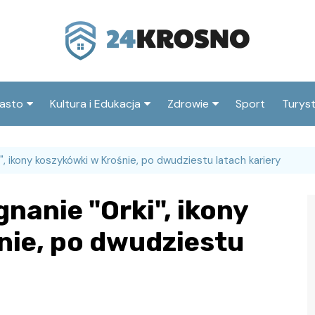
asto
Kultura i Edukacja
Zdrowie
Sport
Turys
ska
nwestycje
Koncerty i festiwale
Szpitale i medycyna
Atrak
Krosn
, ikony koszykówki w Krośnie, po dwudziestu latach kariery
amorząd i polityka
Teatr i sztuka
Profilaktyka i zdrowie
okalna
Atrak
Biblioteka i literatura
anie "Orki", ikony
okoli
rodowisko i ekologia
Szkoły i przedszkola
nie, po dwudziestu
nstytucje
Uczelnie i nauka