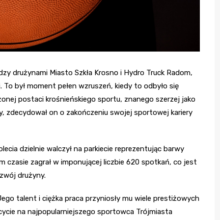
zy drużynami Miasto Szkła Krosno i Hydro Truck Radom,
i. To był moment pełen wzruszeń, kiedy to odbyło się
onej postaci krośnieńskiego sportu, znanego szerzej jako
y, zdecydował on o zakończeniu swojej sportowej kariery
lecia dzielnie walczył na parkiecie reprezentując barwy
 czasie zagrał w imponującej liczbie 620 spotkań, co jest
zwój drużyny.
Jego talent i ciężka praca przyniosły mu wiele prestiżowych
scycie na najpopularniejszego sportowca Trójmiasta