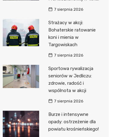
7 sierpnia 2026
Zwierzęta
Dermat
Pomoc 
Przedsz
Kino
Sklep z
Strażacy w akcji:
Sklepy specjalistyczne
Okulista
Stacja 
Klub
Wetery
Jubiler
Bohaterskie ratowanie
Sieci handlowe
Ortope
Akumul
Wesele
Optyk
Lidl
koni i mienia w
Targowiskach
Usługi
Fizjoter
Stacja p
Siłownia
Sklep w
Dino
Drukarn
7 sierpnia 2026
Dietety
Mechan
Księgar
Kauflan
Dorabia
Sportowa rywalizacja
Psychot
Sklep r
Stokrot
Lombar
seniorów w Jedliczu:
zdrowie, radość i
Sklep m
Kwiaciar
Żabka
Geodet
wspólnota w akcji
Przycho
Decath
Meble n
7 sierpnia 2026
Empik
Taxi
Burze i intensywne
opady: ostrzeżenie dla
Hebe
Fotogra
powiatu krośnieńskiego!
JYSK