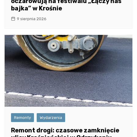
oczarowują na festiwalu „Łączy nas
bajka” w Krośnie
9 sierpnia 2026
Remonty
Wydarzenia
Remont drogi: czasowe zamknięcie