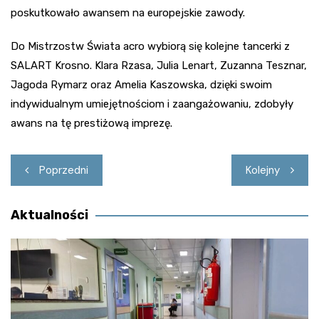
poskutkowało awansem na europejskie zawody.
Do Mistrzostw Świata acro wybiorą się kolejne tancerki z
SALART Krosno. Klara Rzasa, Julia Lenart, Zuzanna Tesznar,
Jagoda Rymarz oraz Amelia Kaszowska, dzięki swoim
indywidualnym umiejętnościom i zaangażowaniu, zdobyły
awans na tę prestiżową imprezę.
Nawigacja
Poprzedni
Kolejny
wpisu
Aktualności