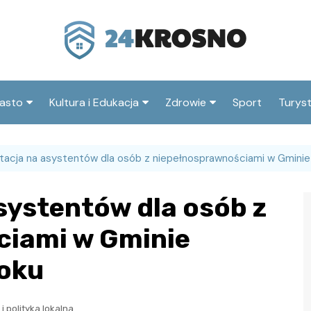
asto
Kultura i Edukacja
Zdrowie
Sport
Turys
ska
nwestycje
Koncerty i festiwale
Szpitale i medycyna
Atrak
Krosn
acja na asystentów dla osób z niepełnosprawnościami w Gminie
amorząd i polityka
Teatr i sztuka
Profilaktyka i zdrowie
okalna
Atrak
Biblioteka i literatura
systentów dla osób z
okoli
rodowisko i ekologia
Szkoły i przedszkola
ciami w Gminie
nstytucje
Uczelnie i nauka
roku
i polityka lokalna