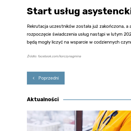
Start usług asystenck
Rekrutacja uczestników została już zakończona, a 
rozpoczęcie świadczenia usług nastąpi w lutym 20
będą mogły liczyć na wsparcie w codziennych czynn
Źródło: facebook.com/korczynagmina
Nawigacja
Poprzedni
wpisu
Aktualności