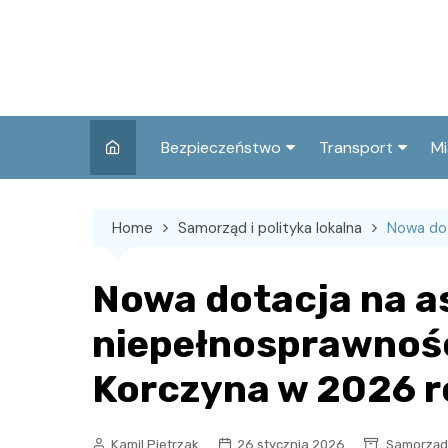
Skip
to
content
Bezpieczeństwo
Transport
Mi
Kronika policyjna
Komunikacja miej
I
Home
Samorząd i polityka lokalna
Nowa dot
Wypadki i zdarzenia
Drogi i remonty
S
l
Prewencja i edukacja
Nowa dotacja na a
policyjna
Ś
niepełnosprawnoś
I
Korczyna w 2026 
Kamil Pietrzak
26 stycznia 2026
Samorząd 