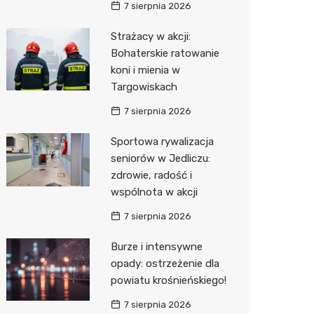
7 sierpnia 2026
Media E
Strażacy w akcji:
Bohaterskie ratowanie
Media M
koni i mienia w
Pepco
Targowiskach
Sinsey
7 sierpnia 2026
Action
Sportowa rywalizacja
seniorów w Jedliczu:
Biedron
zdrowie, radość i
wspólnota w akcji
7 sierpnia 2026
Burze i intensywne
opady: ostrzeżenie dla
powiatu krośnieńskiego!
7 sierpnia 2026