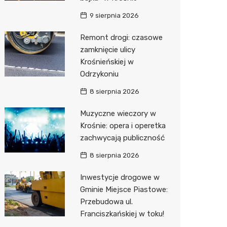
9 sierpnia 2026
Zwierzęta
Dermat
Pomoc 
Przedsz
Kino
Sklep z
Remont drogi: czasowe
Sklepy specjalistyczne
Okulista
Stacja 
Klub
Wetery
Jubiler
zamknięcie ulicy
Sieci handlowe
Ortope
Akumul
Wesele
Optyk
Lidl
Krośnieńskiej w
Odrzykoniu
Usługi
Fizjoter
Stacja p
Siłownia
Sklep w
Dino
Drukarn
8 sierpnia 2026
Dietety
Mechan
Księgar
Kauflan
Dorabia
Muzyczne wieczory w
Psychot
Sklep r
Stokrot
Lombar
Krośnie: opera i operetka
zachwycają publiczność
Sklep m
Kwiaciar
Żabka
Geodet
8 sierpnia 2026
Przycho
Decath
Meble n
Inwestycje drogowe w
Empik
Taxi
Gminie Miejsce Piastowe:
Przebudowa ul.
Hebe
Fotogra
Franciszkańskiej w toku!
JYSK