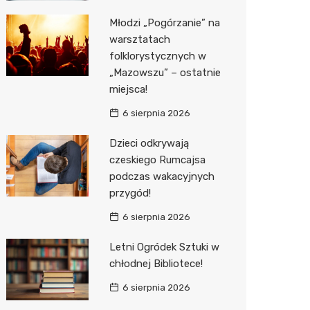
Młodzi „Pogórzanie” na
Zwierzęta
Dermat
Pomoc 
Przedsz
Kino
Sklep z
warsztatach
Sklepy specjalistyczne
Okulista
Stacja 
Klub
Wetery
Jubiler
folklorystycznych w
„Mazowszu” – ostatnie
Sieci handlowe
Ortope
Akumul
Wesele
Optyk
Lidl
miejsca!
Usługi
Fizjoter
Stacja p
Siłownia
Sklep w
Dino
Drukarn
6 sierpnia 2026
Dietety
Mechan
Księgar
Kauflan
Dorabia
Dzieci odkrywają
czeskiego Rumcajsa
Psychot
Sklep r
Stokrot
Lombar
podczas wakacyjnych
przygód!
Sklep m
Kwiaciar
Żabka
Geodet
6 sierpnia 2026
Przycho
Decath
Meble n
Letni Ogródek Sztuki w
Empik
Taxi
chłodnej Bibliotece!
Hebe
Fotogra
6 sierpnia 2026
JYSK