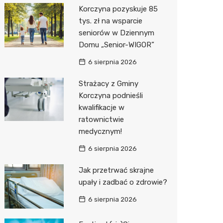
Korczyna pozyskuje 85
Media E
tys. zł na wsparcie
seniorów w Dziennym
Media M
Domu „Senior-WIGOR”
Pepco
6 sierpnia 2026
Sinsey
Strażacy z Gminy
Korczyna podnieśli
Action
kwalifikacje w
ratownictwie
Biedron
medycznym!
6 sierpnia 2026
Jak przetrwać skrajne
upały i zadbać o zdrowie?
6 sierpnia 2026