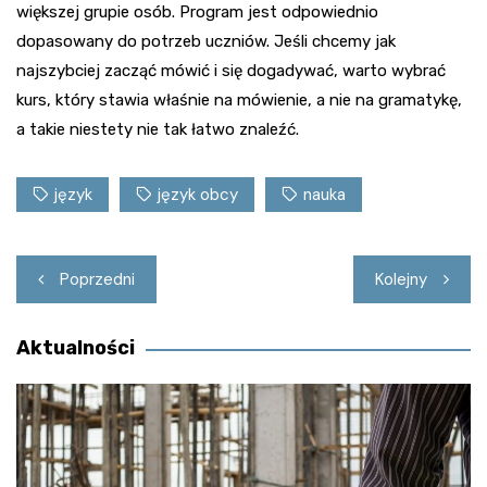
większej grupie osób. Program jest odpowiednio
dopasowany do potrzeb uczniów. Jeśli chcemy jak
najszybciej zacząć mówić i się dogadywać, warto wybrać
kurs, który stawia właśnie na mówienie, a nie na gramatykę,
a takie niestety nie tak łatwo znaleźć.
język
język obcy
nauka
Nawigacja
Poprzedni
Kolejny
wpisu
Aktualności