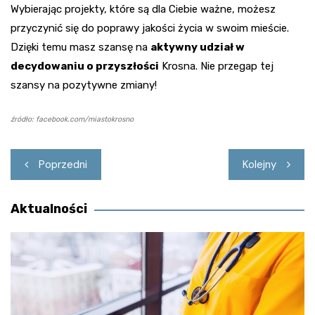
Wybierając projekty, które są dla Ciebie ważne, możesz
przyczynić się do poprawy jakości życia w swoim mieście.
Dzięki temu masz szansę na
aktywny udział w
decydowaniu o przyszłości
Krosna. Nie przegap tej
szansy na pozytywne zmiany!
źródło: facebook.com/miastokrosno
Nawigacja
Poprzedni
Kolejny
wpisu
Aktualności