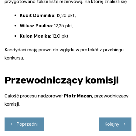
przygotowano także listę rezerwową, na której znaleźli się:
Kubit Dominika
: 12,25 pkt,
Wilusz Paulina
: 12,25 pkt,
Kulon Monika
: 12,0 pkt.
Kandydaci mają prawo do wglądu w protokół z przebiegu
konkursu.
Przewodniczący komisji
Całość procesu nadzorował
Piotr Mazan
, przewodniczący
komisji.
Nawigacja
Poprzedni
Kolejny
wpisu