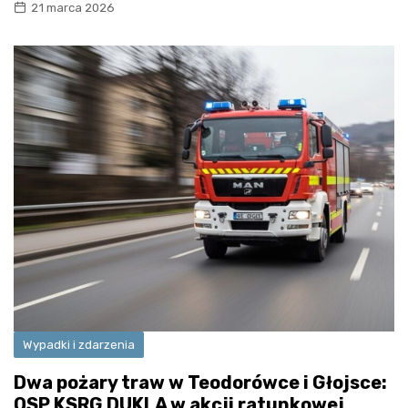
21 marca 2026
Wypadki i zdarzenia
Dwa pożary traw w Teodorówce i Głojsce:
OSP KSRG DUKLA w akcji ratunkowej