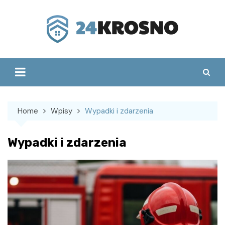
Skip
to
content
Home
Wpisy
Wypadki i zdarzenia
Wypadki i zdarzenia