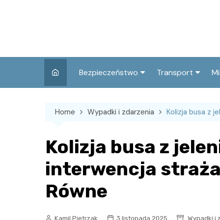
Skip
to
content
Bezpieczeństwo
Transport
Mi
Kronika policyjna
Komunikacja miej
I
Home
Wypadki i zdarzenia
Kolizja busa z 
Wypadki i zdarzenia
Drogi i remonty
S
l
Prewencja i edukacja
Kolizja busa z jele
policyjna
Ś
interwencja straż
I
Równe
Kamil Pietrzak
3 listopada 2025
Wypadki i 