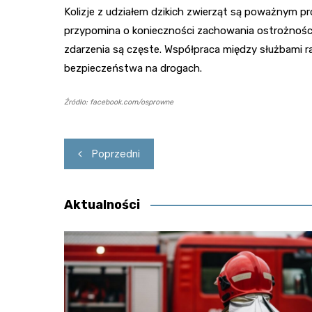
Kolizje z udziałem dzikich zwierząt są poważnym p
przypomina o konieczności zachowania ostrożności 
zdarzenia są częste. Współpraca między służbami r
bezpieczeństwa na drogach.
Źródło: facebook.com/osprowne
Nawigacja
Poprzedni
wpisu
Aktualności