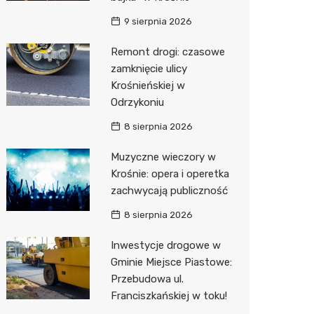
9 sierpnia 2026
Zwierzęta
Dermat
Pomoc 
Przedsz
Kino
Sklep z
Remont drogi: czasowe
Sklepy specjalistyczne
Okulista
Stacja 
Klub
Wetery
Jubiler
zamknięcie ulicy
Sieci handlowe
Ortope
Akumul
Wesele
Optyk
Lidl
Krośnieńskiej w
Odrzykoniu
Usługi
Fizjoter
Stacja p
Siłownia
Sklep w
Dino
Drukarn
8 sierpnia 2026
Dietety
Mechan
Księgar
Kauflan
Dorabia
Muzyczne wieczory w
Psychot
Sklep r
Stokrot
Lombar
Krośnie: opera i operetka
zachwycają publiczność
Sklep m
Kwiaciar
Żabka
Geodet
8 sierpnia 2026
Przycho
Decath
Meble n
Inwestycje drogowe w
Empik
Taxi
Gminie Miejsce Piastowe:
Przebudowa ul.
Hebe
Fotogra
Franciszkańskiej w toku!
JYSK