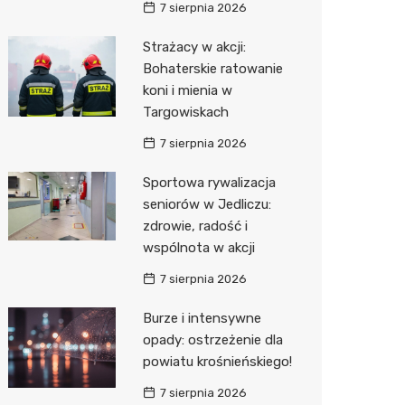
7 sierpnia 2026
Media E
Strażacy w akcji:
Bohaterskie ratowanie
Media M
koni i mienia w
Pepco
Targowiskach
Sinsey
7 sierpnia 2026
Action
Sportowa rywalizacja
seniorów w Jedliczu:
Biedron
zdrowie, radość i
wspólnota w akcji
7 sierpnia 2026
Burze i intensywne
opady: ostrzeżenie dla
powiatu krośnieńskiego!
7 sierpnia 2026