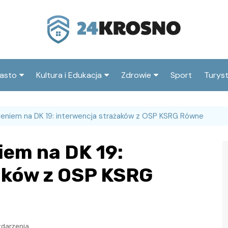
asto
Kultura i Edukacja
Zdrowie
Sport
Turys
ska
nwestycje
Koncerty i festiwale
Szpitale i medycyna
Atrak
Krosn
jeleniem na DK 19: interwencja strażaków z OSP KSRG Równe
amorząd i polityka
Teatr i sztuka
Profilaktyka i zdrowie
okalna
Atrak
Biblioteka i literatura
niem na DK 19:
okoli
rodowisko i ekologia
Szkoły i przedszkola
aków z OSP KSRG
nstytucje
Uczelnie i nauka
zdarzenia