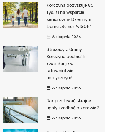
Korczyna pozyskuje 85
Media E
tys. zł na wsparcie
seniorów w Dziennym
Media M
Domu „Senior-WIGOR”
Pepco
6 sierpnia 2026
Sinsey
Strażacy z Gminy
Korczyna podnieśli
Action
kwalifikacje w
ratownictwie
Biedron
medycznym!
6 sierpnia 2026
Jak przetrwać skrajne
upały i zadbać o zdrowie?
6 sierpnia 2026