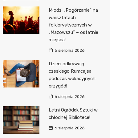
Młodzi „Pogórzanie” na
Zwierzęta
Dermat
Pomoc 
Przedsz
Kino
Sklep z
warsztatach
Sklepy specjalistyczne
Okulista
Stacja 
Klub
Wetery
Jubiler
folklorystycznych w
„Mazowszu” – ostatnie
Sieci handlowe
Ortope
Akumul
Wesele
Optyk
Lidl
miejsca!
Usługi
Fizjoter
Stacja p
Siłownia
Sklep w
Dino
Drukarn
6 sierpnia 2026
Dietety
Mechan
Księgar
Kauflan
Dorabia
Dzieci odkrywają
czeskiego Rumcajsa
Psychot
Sklep r
Stokrot
Lombar
podczas wakacyjnych
przygód!
Sklep m
Kwiaciar
Żabka
Geodet
6 sierpnia 2026
Przycho
Decath
Meble n
Letni Ogródek Sztuki w
Empik
Taxi
chłodnej Bibliotece!
Hebe
Fotogra
6 sierpnia 2026
JYSK