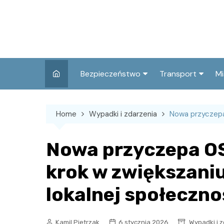
Skip
to
content
Bezpieczeństwo
Transport
Mi
Kronika policyjna
Komunikacja miej
I
Home
Wypadki i zdarzenia
Nowa przyczepa
Wypadki i zdarzenia
Drogi i remonty
S
l
Prewencja i edukacja
Nowa przyczepa O
policyjna
Ś
krok w zwiększani
I
lokalnej społeczno
Kamil Pietrzak
6 stycznia 2026
Wypadki i 