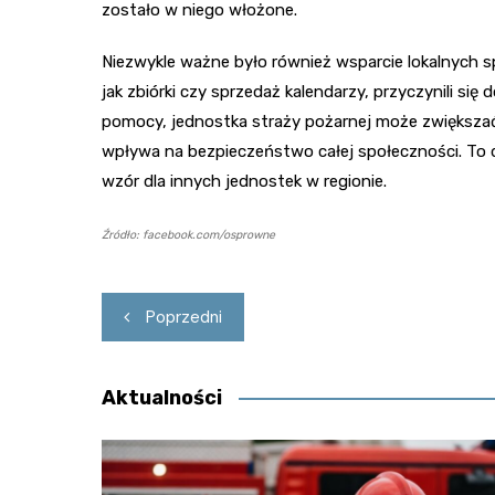
zostało w niego włożone.
Niezwykle ważne było również wsparcie lokalnych s
jak zbiórki czy sprzedaż kalendarzy, przyczynili się
pomocy, jednostka straży pożarnej może zwiększa
wpływa na bezpieczeństwo całej społeczności. To d
wzór dla innych jednostek w regionie.
Źródło: facebook.com/osprowne
Nawigacja
Poprzedni
wpisu
Aktualności