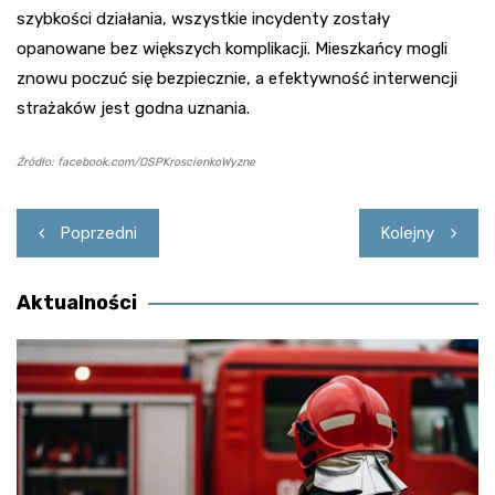
szybkości działania, wszystkie incydenty zostały
opanowane bez większych komplikacji. Mieszkańcy mogli
znowu poczuć się bezpiecznie, a efektywność interwencji
strażaków jest godna uznania.
Źródło: facebook.com/OSPKroscienkoWyzne
Nawigacja
Poprzedni
Kolejny
wpisu
Aktualności