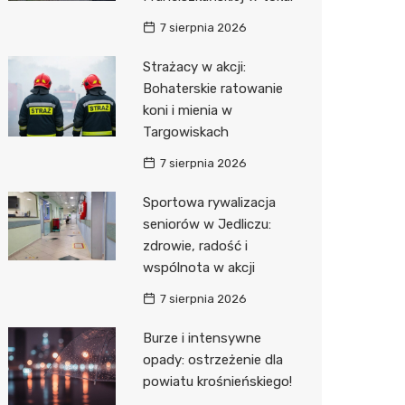
7 sierpnia 2026
Zwierzęta
Dermat
Pomoc 
Przedsz
Kino
Sklep z
Strażacy w akcji:
Sklepy specjalistyczne
Okulista
Stacja 
Klub
Wetery
Jubiler
Bohaterskie ratowanie
Sieci handlowe
Ortope
Akumul
Wesele
Optyk
Lidl
koni i mienia w
Targowiskach
Usługi
Fizjoter
Stacja p
Siłownia
Sklep w
Dino
Drukarn
7 sierpnia 2026
Dietety
Mechan
Księgar
Kauflan
Dorabia
Sportowa rywalizacja
Psychot
Sklep r
Stokrot
Lombar
seniorów w Jedliczu:
zdrowie, radość i
Sklep m
Kwiaciar
Żabka
Geodet
wspólnota w akcji
Przycho
Decath
Meble n
7 sierpnia 2026
Empik
Taxi
Burze i intensywne
opady: ostrzeżenie dla
Hebe
Fotogra
powiatu krośnieńskiego!
JYSK