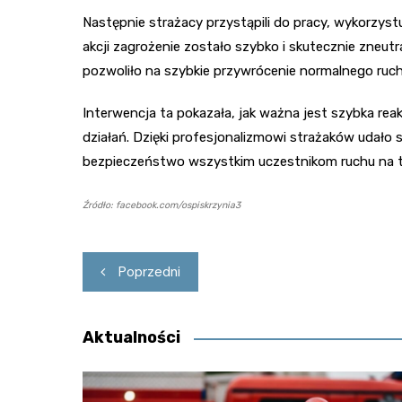
Następnie strażacy przystąpili do pracy, wykorzystu
akcji zagrożenie zostało szybko i skutecznie zneutr
pozwoliło na szybkie przywrócenie normalnego ruch
Interwencja ta pokazała, jak ważna jest szybka re
działań. Dzięki profesjonalizmowi strażaków udało s
bezpieczeństwo wszystkim uczestnikom ruchu na te
Źródło: facebook.com/ospiskrzynia3
Nawigacja
Poprzedni
wpisu
Aktualności