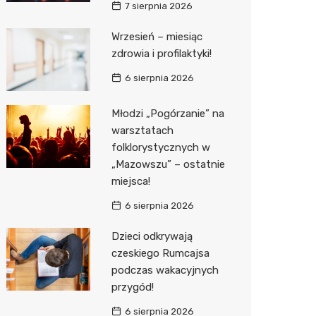
7 sierpnia 2026
Media E
Wrzesień – miesiąc
zdrowia i profilaktyki!
Media M
6 sierpnia 2026
Pepco
Sinsey
Młodzi „Pogórzanie” na
warsztatach
Action
folklorystycznych w
„Mazowszu” – ostatnie
Biedron
miejsca!
6 sierpnia 2026
Dzieci odkrywają
czeskiego Rumcajsa
podczas wakacyjnych
przygód!
6 sierpnia 2026