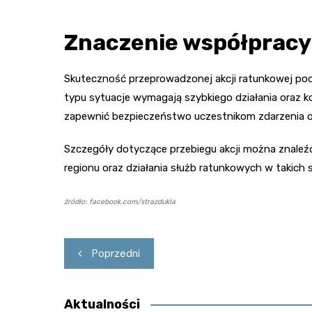
Znaczenie współpracy
Skuteczność przeprowadzonej akcji ratunkowej po
typu sytuacje wymagają szybkiego działania oraz 
zapewnić bezpieczeństwo uczestnikom zdarzenia o
Szczegóły dotyczące przebiegu akcji można znaleźć 
regionu oraz działania służb ratunkowych w takich 
źródło: facebook.com/strazdukla
Nawigacja
Poprzedni
wpisu
Aktualności