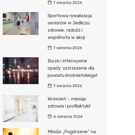
7 sierpnia 2026
Media E
Sportowa rywalizacja
seniorów w Jedliczu:
Media M
zdrowie, radość i
Pepco
wspólnota w akcji
Sinsey
7 sierpnia 2026
Action
Burze i intensywne
opady: ostrzeżenie dla
Biedron
powiatu krośnieńskiego!
7 sierpnia 2026
Wrzesień – miesiąc
zdrowia i profilaktyki!
6 sierpnia 2026
Młodzi „Pogórzanie” na