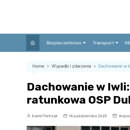
Skip
to
content
Bezpieczeństwo
Transport
Mi
Kronika policyjna
Komunikacja miej
I
Home
Wypadki i zdarzenia
Dachowanie w Iw
Wypadki i zdarzenia
Drogi i remonty
S
l
Prewencja i edukacja
Dachowanie w Iwli:
policyjna
Ś
ratunkowa OSP Du
I
Kamil Pietrzak
14 października 2025
Wypad