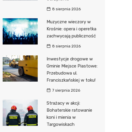
8 sierpnia 2026
Zwierzęta
Dermat
Pomoc 
Przedsz
Kino
Sklep z
Muzyczne wieczory w
Sklepy specjalistyczne
Okulista
Stacja 
Klub
Wetery
Jubiler
Krośnie: opera i operetka
Sieci handlowe
Ortope
Akumul
Wesele
Optyk
Lidl
zachwycają publiczność
Usługi
Fizjoter
Stacja p
Siłownia
Sklep w
Dino
Drukarn
8 sierpnia 2026
Dietety
Mechan
Księgar
Kauflan
Dorabia
Inwestycje drogowe w
Gminie Miejsce Piastowe:
Psychot
Sklep r
Stokrot
Lombar
Przebudowa ul.
Franciszkańskiej w toku!
Sklep m
Kwiaciar
Żabka
Geodet
7 sierpnia 2026
Przycho
Decath
Meble n
Strażacy w akcji:
Empik
Taxi
Bohaterskie ratowanie
koni i mienia w
Hebe
Fotogra
Targowiskach
JYSK