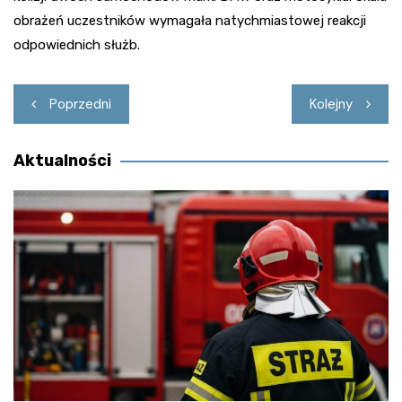
obrażeń uczestników wymagała natychmiastowej reakcji
odpowiednich służb.
Nawigacja
Poprzedni
Kolejny
wpisu
Aktualności