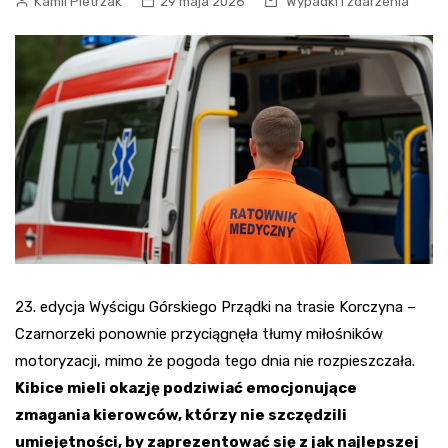
Kamil Pietrzak
29 maja 2026
Wypadki i zdarzenia
23. edycja Wyścigu Górskiego Prządki na trasie Korczyna –
Czarnorzeki ponownie przyciągnęła tłumy miłośników
motoryzacji, mimo że pogoda tego dnia nie rozpieszczała.
Kibice mieli okazję podziwiać emocjonujące
zmagania kierowców, którzy nie szczędzili
umiejętności, by zaprezentować się z jak najlepszej