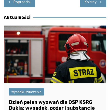
Nawigacja
Poprzedni
Kolejny
wpisu
Aktualności
Wypadki i zdarzenia
Dzień pełen wyzwań dla OSP KSRG
Dukla: wypadek, pożar i substancje