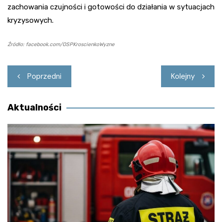
zachowania czujności i gotowości do działania w sytuacjach
kryzysowych.
Źródło: facebook.com/OSPKroscienkoWyzne
Nawigacja
Poprzedni
Kolejny
wpisu
Aktualności