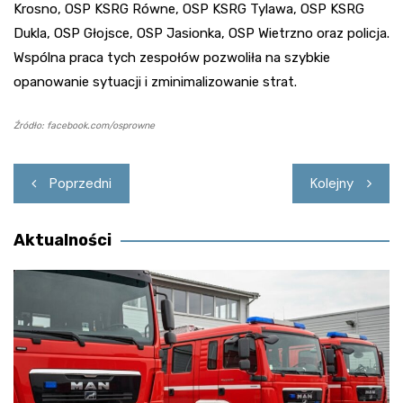
Krosno, OSP KSRG Równe, OSP KSRG Tylawa, OSP KSRG
Dukla, OSP Głojsce, OSP Jasionka, OSP Wietrzno oraz policja.
Wspólna praca tych zespołów pozwoliła na szybkie
opanowanie sytuacji i zminimalizowanie strat.
Źródło: facebook.com/osprowne
Nawigacja
Poprzedni
Kolejny
wpisu
Aktualności