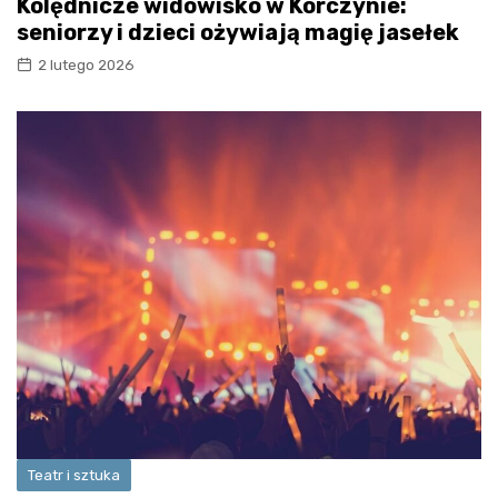
Kolędnicze widowisko w Korczynie:
seniorzy i dzieci ożywiają magię jasełek
2 lutego 2026
Teatr i sztuka