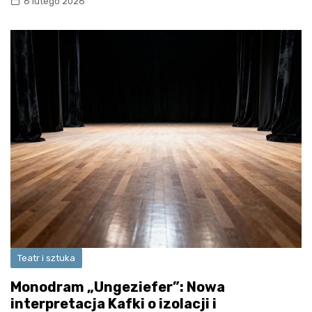
6 lutego 2026
Teatr i sztuka
Monodram „Ungeziefer”: Nowa
interpretacja Kafki o izolacji i