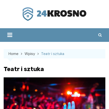
Skip
to
content
Home
Wpisy
Teatr i sztuka
Teatr i sztuka