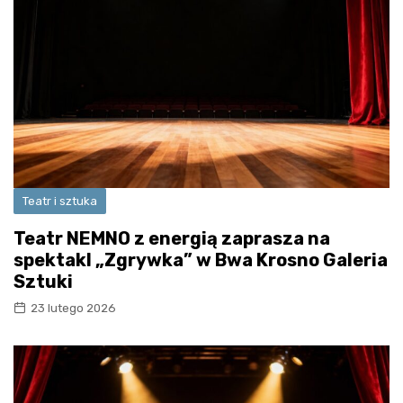
Teatr i sztuka
Teatr NEMNO z energią zaprasza na
spektakl „Zgrywka” w Bwa Krosno Galeria
Sztuki
23 lutego 2026