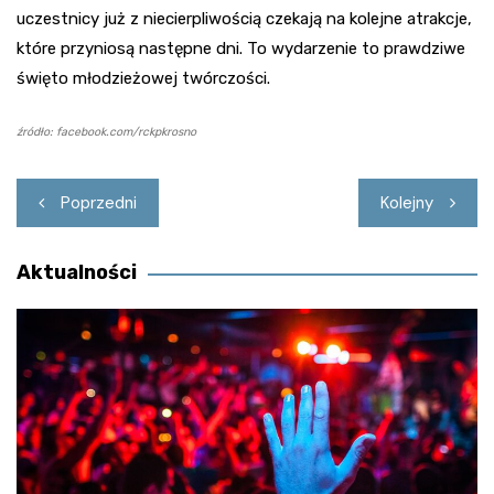
uczestnicy już z niecierpliwością czekają na kolejne atrakcje,
które przyniosą następne dni. To wydarzenie to prawdziwe
święto młodzieżowej twórczości.
źródło: facebook.com/rckpkrosno
Nawigacja
Poprzedni
Kolejny
wpisu
Aktualności