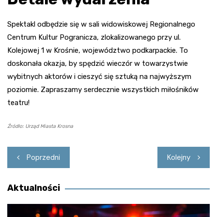
Spektakl odbędzie się w sali widowiskowej Regionalnego
Centrum Kultur Pogranicza, zlokalizowanego przy ul.
Kolejowej 1 w Krośnie, województwo podkarpackie. To
doskonała okazja, by spędzić wieczór w towarzystwie
wybitnych aktorów i cieszyć się sztuką na najwyższym
poziomie. Zapraszamy serdecznie wszystkich miłośników
teatru!
Źródło: Urząd Miasta Krosna
Nawigacja
Poprzedni
Kolejny
wpisu
Aktualności